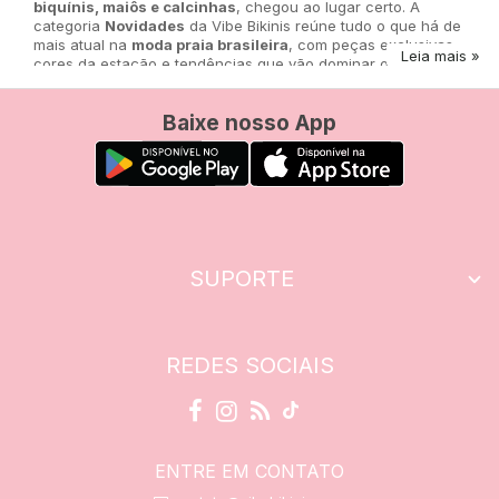
biquínis, maiôs e calcinhas
, chegou ao lugar certo. A
categoria
Novidades
da Vibe Bikinis reúne tudo o que há de
mais atual na
moda praia brasileira
, com peças exclusivas,
Leia mais »
cores da estação e tendências que vão dominar o verão
2026.
Baixe nosso App
Nossos lançamentos são pensados para mulheres
autênticas, livres e conectadas com o agora. Do
cortininha
repaginado
ao
maiô com recortes estratégicos
, cada item
traz a essência da marca: conforto, sensualidade e estilo
natural.
SUPORTE
REDES SOCIAIS
ENTRE EM CONTATO
O que você encontra na seção de