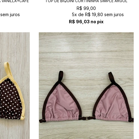
A VANILLA+CAFÉ
TOP DE BIQUÍNI CORTININHA SIMPLE ARGOL
ÂMBAR
R$ 99,00
sem juros
5x
de
R$ 19,80
sem juros
R$ 96,03
no pix