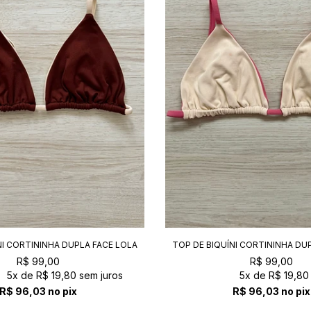
NI CORTININHA DUPLA FACE LOLA
TOP DE BIQUÍNI CORTININHA DU
NOZ+OFF
OFF+BALLET
R$ 99,00
R$ 99,00
5x
de
R$ 19,80
sem juros
5x
de
R$ 19,80
R$ 96,03
no pix
R$ 96,03
no pix