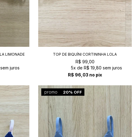
OLA LIMONADE
TOP DE BIQUÍNI CORTININHA LOLA
OÁSIS+PALACE
R$ 99,00
sem juros
5x
de
R$ 19,80
sem juros
R$ 96,03
no pix
promo
20% OFF