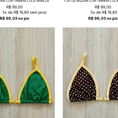
UÍNI CORTININHA LOLA VANILLA
TOP DE BIQUÍNI CORTININHA LOL
R$ 99,00
R$ 99,00
5x
de
R$ 19,80
sem juros
5x
de
R$ 19,80
R$ 96,03
no pix
R$ 96,03
no pix