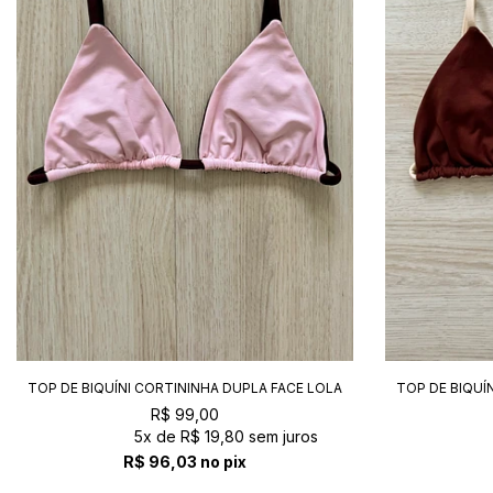
TOP DE BIQUÍNI CORTININHA DUPLA FACE LOLA
TOP DE BIQUÍ
BLOSSOM+FONDUE
R$ 99,00
5x
de
R$ 19,80
sem juros
R$ 96,03
no pix