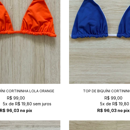
UÍNI CORTININHA LOLA ORANGE
TOP DE BIQUÍNI CORTININ
SAVÓIA+WHITE
R$ 99,00
R$ 99,00
5x
de
R$ 19,80
sem juros
5x
de
R$ 19,80
R$ 96,03
no pix
R$ 96,03
no pix