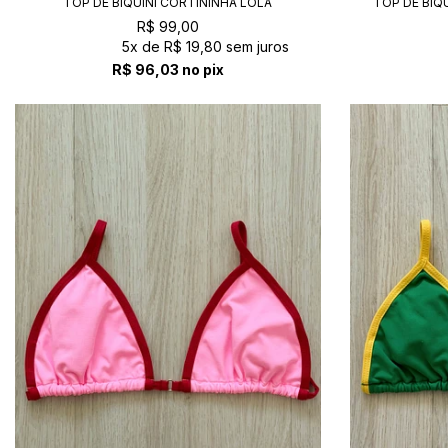
TOP DE BIQUÍNI CORTININHA LOLA
TOP DE BIQ
SERENITY+CAFÉ
R$ 99,00
5x
de
R$ 19,80
sem juros
R$ 96,03
no pix