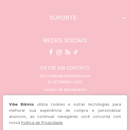
SUPORTE
REDES SOCIAIS
ENTRE EM CONTATO
contato@vibebikinis.com
(47)99683-2245
horário de atendimento
segunda à sexta | 9h às 17h
Vibe Bikinis
utiliza cookies e outras tecnologias para
melhorar sua experiência de compra e personalizar
anúncios, ao continuar navegando você concorda com
trocas e devoluções
nossa
Política de Privacidade
.