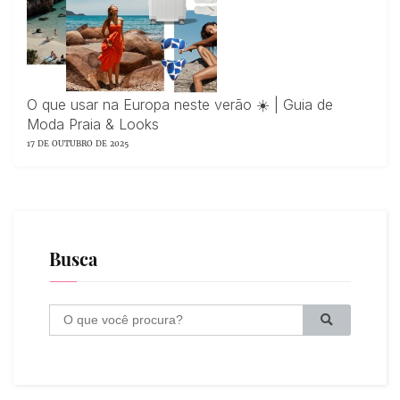
O que usar na Europa neste verão ☀️ | Guia de
Moda Praia & Looks
17 DE OUTUBRO DE 2025
Busca
B
u
s
c
a