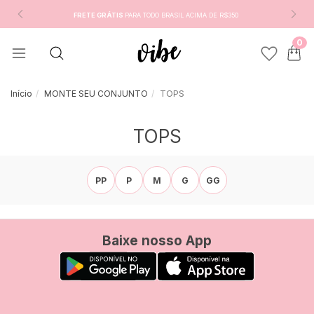
FRETE GRÁTIS
PARA TODO BRASIL ACIMA DE R$350
0
Início
MONTE SEU CONJUNTO
TOPS
TOPS
PP
P
M
G
GG
Baixe nosso App