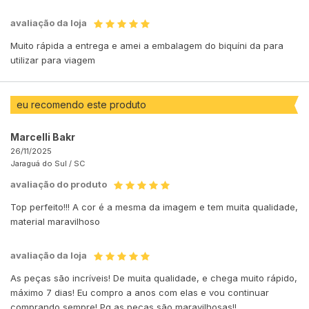
avaliação da loja
Muito rápida a entrega e amei a embalagem do biquíni da para
utilizar para viagem
eu recomendo este produto
Marcelli Bakr
26/11/2025
Jaraguá do Sul /
SC
avaliação do produto
Top perfeito!!! A cor é a mesma da imagem e tem muita qualidade,
material maravilhoso
avaliação da loja
As peças são incríveis! De muita qualidade, e chega muito rápido,
máximo 7 dias! Eu compro a anos com elas e vou continuar
comprando sempre! Pq as peças são maravilhosas!!