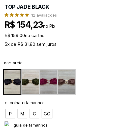
TOP JADE BLACK
12
avaliações
R$ 154,23
no Pix
R$ 159,00
no cartão
5x de R$ 31,80 sem juros
cor
:
preto
P
M
G
GG