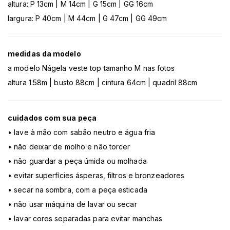
altura: P 13cm | M 14cm | G 15cm | GG 16cm
largura: P 40cm | M 44cm | G 47cm | GG 49cm
medidas da modelo
a modelo Nágela veste top tamanho M nas fotos
altura 1.58m | busto 88cm | cintura 64cm | quadril 88cm
cuidados com sua peça
• lave à mão com sabão neutro e água fria
• não deixar de molho e não torcer
• não guardar a peça úmida ou molhada
• evitar superfícies ásperas, filtros e bronzeadores
• secar na sombra, com a peça esticada
• não usar máquina de lavar ou secar
• lavar cores separadas para evitar manchas