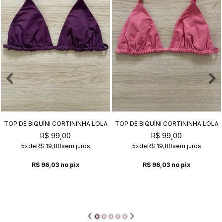
TOP DE BIQUÍNI CORTININHA LOLA
TOP DE BIQUÍNI CORTININHA LOLA
AMETISTA
CHICLETE
R$ 99,00
R$ 99,00
5x
de
R$ 19,80
sem juros
5x
de
R$ 19,80
sem juros
R$ 96,03
no pix
R$ 96,03
no pix