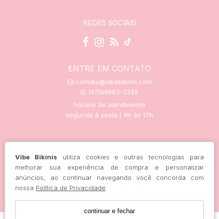
REDES SOCIAIS
ENTRE EM CONTATO
contato@vibebikinis.com
(47)99683-2245
horário de atendimento
segunda à sexta | 9h às 17h
trocas e devoluções
Vibe Bikinis
utiliza cookies e outras tecnologias para
melhorar sua experiência de compra e personalizar
anúncios, ao continuar navegando você concorda com
rastreie seu pedido aqui
nossa
Política de Privacidade
.
continuar e fechar