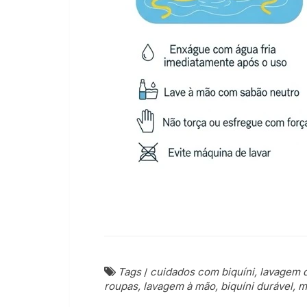
Tags
/
cuidados com biquíni, lavagem d
roupas, lavagem à mão, biquíni durável, m