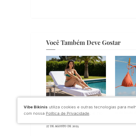
Você Também Deve Gostar
Looks de Verão 2026:
Como lav
Combinações Perfeitas
biquíni
Vibe Bikinis
utiliza cookies e outras tecnologias para m
para Arrasar na Vibe e no
com nossa
Política de Privacidade
.
16 DE JULHO D
Estilo
27 DE AGOSTO DE 2025