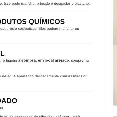
po. Isso pode manchar o tecido e desgastar o elastano.
ODUTOS QUÍMICOS
ronzeadores e cosméticos. Eles podem manchar ou
AL
à sombra, em local arejado
r o biquíni
, sempre na
sso de água apertando delicadamente com as mãos ou
DADO
co.
o ou na nécessaire da Vibe (se você tiver uma!).