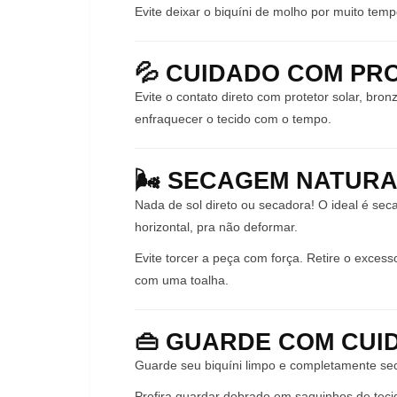
Evite deixar o biquíni de molho por muito tem
💦 CUIDADO COM PR
Evite o contato direto com protetor solar, b
enfraquecer o tecido com o tempo.
🌬️ SECAGEM NATUR
Nada de sol direto ou secadora! O ideal é seca
horizontal, pra não deformar.
Evite torcer a peça com força. Retire o exce
com uma toalha.
👜 GUARDE COM CUI
Guarde seu biquíni limpo e completamente se
Prefira guardar dobrado em saquinhos de tecid