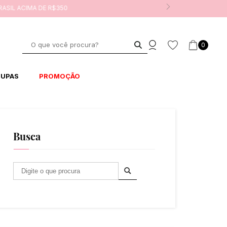
0
UPAS
PROMOÇÃO
Busca
B
u
s
c
a