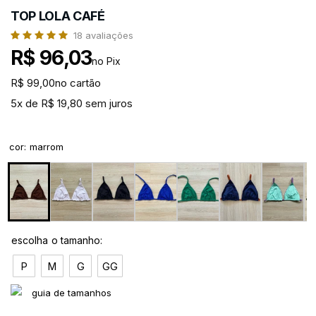
TOP LOLA CAFÉ
18
avaliações
R$ 96,03
no Pix
R$ 99,00
no cartão
5x de R$ 19,80 sem juros
cor
:
marrom
P
M
G
GG