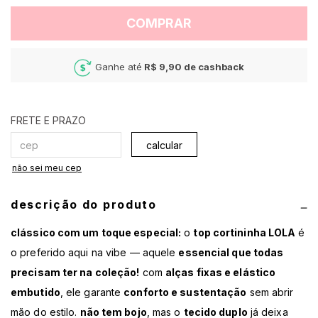
COMPRAR
Ganhe até
R$ 9,90
de cashback
calcular
não sei meu cep
descrição do produto
clássico com um toque especial:
o
top cortininha LOLA
é
o preferido aqui na vibe — aquele
essencial que todas
precisam ter na coleção!
com
alças fixas e elástico
embutido
, ele garante
conforto e sustentação
sem abrir
mão do estilo.
não tem bojo
, mas o
tecido duplo
já deixa