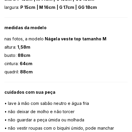
largura:
P 15cm | M 16cm | G 17cm | GG 18cm
medidas da modelo
nas fotos, a modelo
Nágela veste top tamanho M
altura:
1,58m
busto:
88cm
cintura:
64cm
quadril:
88cm
cuidados com sua peça
• lave à mão com sabão neutro e água fria
• não deixar de molho e não torcer
• não guardar a peça úmida ou molhada
• não vestir roupas com o biquíni úmido, pode manchar