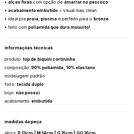
•
alças fixas
com opção de
amarrar no pescoço
•
acabamento embutido
= visual mais clean
• ideal pra
praia, piscina
e perfeito para o
bronze
• feito com
poliamida que dura muuuito!
informações técnicas
produto:
top de biquíni cortininha
composição:
90% poliamida, 10% elastano
modelagem: padrão
forro:
tecido duplo
bojo:
não possui
acabamento:
embutido
medidas da peça
altura:
P 13cm | M 14cm | G 15cm | GG 16cm