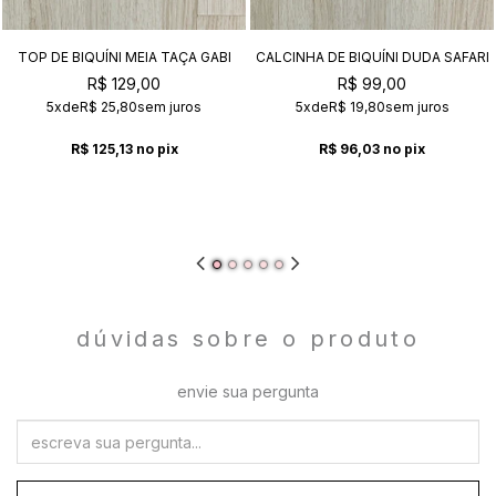
TOP DE BIQUÍNI MEIA TAÇA GABI
CALCINHA DE BIQUÍNI DUDA SAFARI
SAFARI
R$ 129,00
R$ 99,00
5x
de
R$ 25,80
sem juros
5x
de
R$ 19,80
sem juros
R$ 125,13
no pix
R$ 96,03
no pix
dúvidas sobre o produto
envie sua pergunta