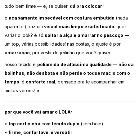
tudo bem firme — e, se quiser,
dá pra colocar!
o
acabamento impecável com costura embutida
(nada
aparente!) traz um
visual mais limpo e sofisticado
. quer
variar o look? é só
soltar a alça e amarrar no pescoço
—
um top, várias possibilidades! nas costas, o ajuste é por
amarração
, pra vestir do jeitinho que você quiser.
nosso tecido é
poliamida de altíssima qualidade
—
não dá
bolinhas, não desbota e não perde o toque macio com o
tempo
. é
conforto real
, pensado pra te acompanhar em
muitos verões! ☀️
por que você vai amar o LOLA:
•
top cortininha
com
tecido duplo
(sem bojo)
•
firme, confortável e versátil