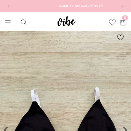
GANHE
3% OFF
PAGANDO NO PIX
0