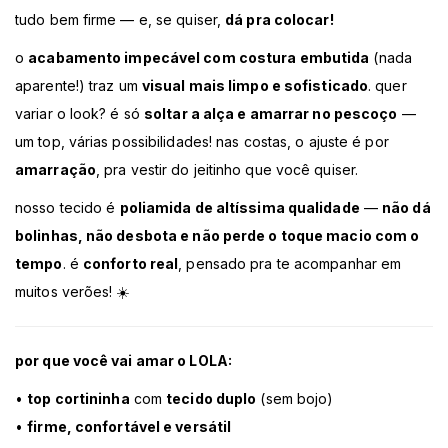
tudo bem firme — e, se quiser,
dá pra colocar!
o
acabamento impecável com costura embutida
(nada
aparente!) traz um
visual mais limpo e sofisticado
. quer
variar o look? é só
soltar a alça e amarrar no pescoço
—
um top, várias possibilidades! nas costas, o ajuste é por
amarração
, pra vestir do jeitinho que você quiser.
nosso tecido é
poliamida de altíssima qualidade
—
não dá
bolinhas, não desbota e não perde o toque macio com o
tempo
. é
conforto real
, pensado pra te acompanhar em
muitos verões! ☀️
por que você vai amar o LOLA:
•
top cortininha
com
tecido duplo
(sem bojo)
•
firme, confortável e versátil