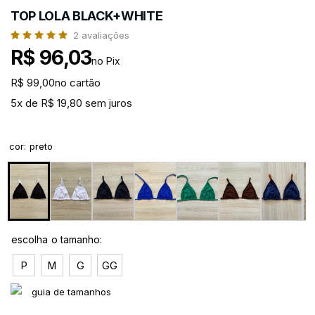
TOP LOLA BLACK+WHITE
2
avaliações
R$ 96,03
no Pix
R$ 99,00
no cartão
5x de R$ 19,80 sem juros
cor
:
preto
P
M
G
GG