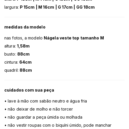
largura:
P 15cm | M 16cm | G 17cm | GG 18cm
medidas da modelo
nas fotos, a modelo
Nágela veste top tamanho M
altura:
1,58m
busto:
88cm
cintura:
64cm
quadril:
88cm
cuidados com sua peça
• lave à mão com sabão neutro e água fria
• não deixar de molho e não torcer
• não guardar a peça úmida ou molhada
• não vestir roupas com o biquíni úmido, pode manchar