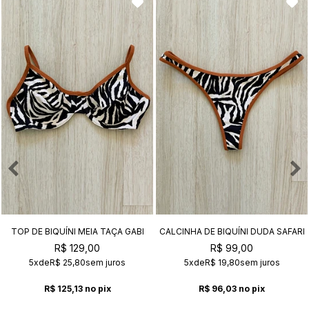
TOP DE BIQUÍNI MEIA TAÇA GABI
CALCINHA DE BIQUÍNI DUDA SAFARI
SAFARI
R$ 129,00
R$ 99,00
5x
de
R$ 25,80
sem juros
5x
de
R$ 19,80
sem juros
R$ 125,13
no pix
R$ 96,03
no pix