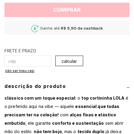
COMPRAR
Ganhe até
R$ 9,90
de cashback
calcular
não sei meu cep
descrição do produto
clássico com um toque especial:
o
top cortininha LOLA
é
o preferido aqui na vibe — aquele
essencial que todas
precisam ter na coleção!
com
alças fixas e elástico
embutido
, ele garante
conforto e sustentação
sem abrir
mão do estilo.
não tem bojo
, mas o
tecido duplo
já deixa