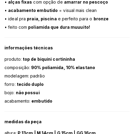
•
alças fixas
com opção de
amarrar no pescoço
•
acabamento embutido
= visual mais clean
• ideal pra
praia, piscina
e perfeito para o
bronze
• feito com
poliamida que dura muuuito!
informações técnicas
produto:
top de biquíni cortininha
composição:
90% poliamida, 10% elastano
modelagem: padrão
forro:
tecido duplo
bojo:
não possui
acabamento:
embutido
medidas da peça
altura:
P 13cm | M 14cm | G 15cm | GG 16cm