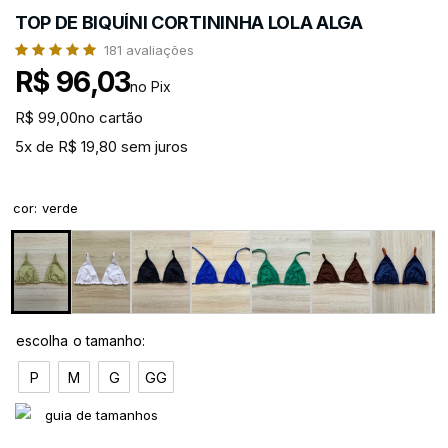
TOP DE BIQUÍNI CORTININHA LOLA ALGA
181
avaliações
R$ 96,03
no Pix
R$ 99,00
no cartão
5x de R$ 19,80 sem juros
cor
:
verde
P
M
G
GG