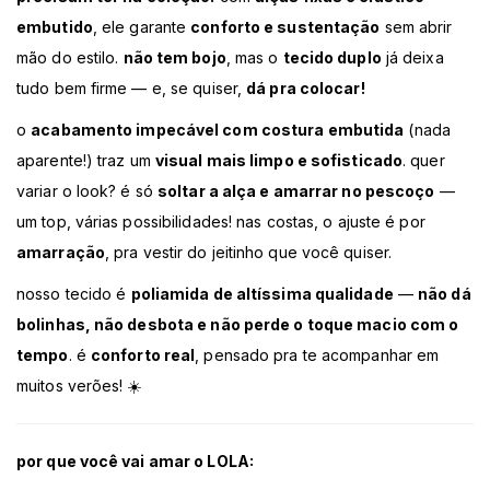
embutido
, ele garante
conforto e sustentação
sem abrir
mão do estilo.
não tem bojo
, mas o
tecido duplo
já deixa
tudo bem firme — e, se quiser,
dá pra colocar!
o
acabamento impecável com costura embutida
(nada
aparente!) traz um
visual mais limpo e sofisticado
. quer
variar o look? é só
soltar a alça e amarrar no pescoço
—
um top, várias possibilidades! nas costas, o ajuste é por
amarração
, pra vestir do jeitinho que você quiser.
nosso tecido é
poliamida de altíssima qualidade
—
não dá
bolinhas, não desbota e não perde o toque macio com o
tempo
. é
conforto real
, pensado pra te acompanhar em
muitos verões! ☀️
por que você vai amar o LOLA: