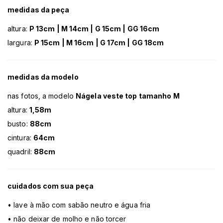
medidas da peça
altura:
P 13cm | M 14cm | G 15cm | GG 16cm
largura:
P 15cm | M 16cm | G 17cm | GG 18cm
medidas da modelo
nas fotos, a modelo
Nágela veste top tamanho M
altura:
1,58m
busto:
88cm
cintura:
64cm
quadril:
88cm
cuidados com sua peça
• lave à mão com sabão neutro e água fria
• não deixar de molho e não torcer