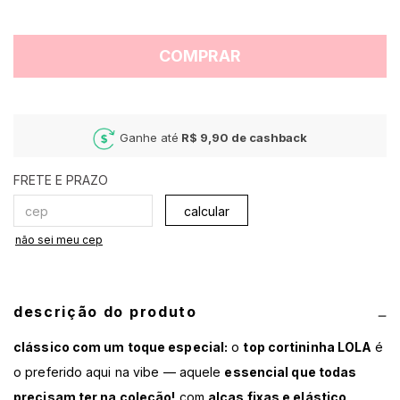
COMPRAR
Ganhe até
R$ 9,90
de cashback
calcular
não sei meu cep
descrição do produto
clássico com um toque especial:
o
top cortininha LOLA
é
o preferido aqui na vibe — aquele
essencial que todas
precisam ter na coleção!
com
alças fixas e elástico