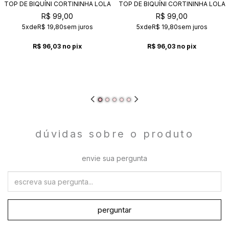
TOP DE BIQUÍNI CORTININHA LOLA
TOP DE BIQUÍNI CORTININHA LOLA
AMETISTA
CHICLETE
R$ 99,00
R$ 99,00
5x
de
R$ 19,80
sem juros
5x
de
R$ 19,80
sem juros
R$ 96,03
no pix
R$ 96,03
no pix
dúvidas sobre o produto
envie sua pergunta
perguntar