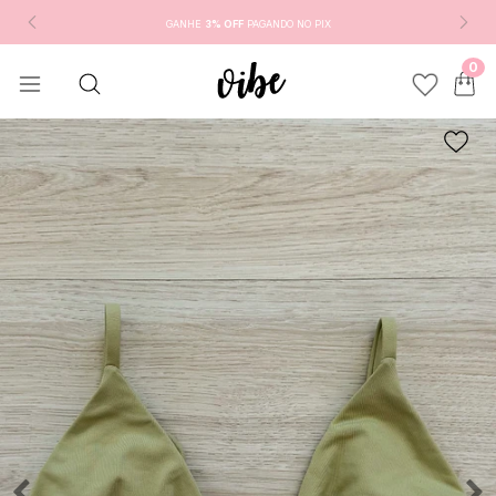
GANHE
3% OFF
PAGANDO NO PIX
0