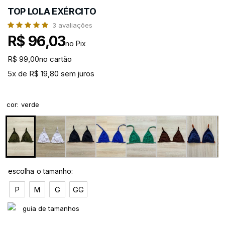
TOP LOLA EXÉRCITO
3
avaliações
R$ 96,03
no Pix
R$ 99,00
no cartão
5x de R$ 19,80 sem juros
cor
:
verde
P
M
G
GG