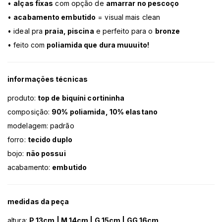
•
alças fixas
com opção de
amarrar no pescoço
•
acabamento embutido
= visual mais clean
• ideal pra
praia, piscina
e perfeito para o
bronze
• feito com
poliamida que dura muuuito!
informações técnicas
produto:
top de biquíni cortininha
composição:
90% poliamida, 10% elastano
modelagem: padrão
forro:
tecido duplo
bojo:
não possui
acabamento:
embutido
medidas da peça
altura:
P 13cm | M 14cm | G 15cm | GG 16cm