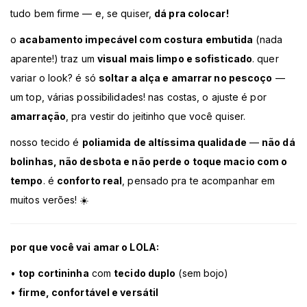
tudo bem firme — e, se quiser,
dá pra colocar!
o
acabamento impecável com costura embutida
(nada
aparente!) traz um
visual mais limpo e sofisticado
. quer
variar o look? é só
soltar a alça e amarrar no pescoço
—
um top, várias possibilidades! nas costas, o ajuste é por
amarração
, pra vestir do jeitinho que você quiser.
nosso tecido é
poliamida de altíssima qualidade
—
não dá
bolinhas, não desbota e não perde o toque macio com o
tempo
. é
conforto real
, pensado pra te acompanhar em
muitos verões! ☀️
por que você vai amar o LOLA:
•
top cortininha
com
tecido duplo
(sem bojo)
•
firme, confortável e versátil