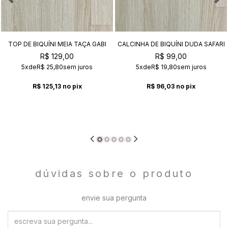
TOP DE BIQUÍNI MEIA TAÇA GABI
CALCINHA DE BIQUÍNI DUDA SAFARI
SAFARI
R$ 129,00
R$ 99,00
5x
de
R$ 25,80
sem juros
5x
de
R$ 19,80
sem juros
R$ 125,13
no pix
R$ 96,03
no pix
dúvidas sobre o produto
envie sua pergunta