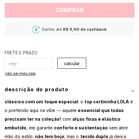
COMPRAR
Ganhe até
R$ 9,90
de cashback
calcular
não sei meu cep
descrição do produto
clássico com um toque especial:
o
top cortininha LOLA
é
o preferido aqui na vibe — aquele
essencial que todas
precisam ter na coleção!
com
alças fixas e elástico
embutido
, ele garante
conforto e sustentação
sem abrir
mão do estilo.
não tem bojo
, mas o
tecido duplo
já deixa