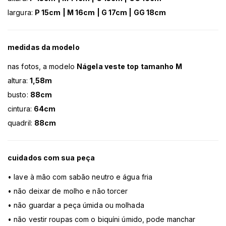
largura:
P 15cm | M 16cm | G 17cm | GG 18cm
medidas da modelo
nas fotos, a modelo
Nágela veste top tamanho M
altura:
1,58m
busto:
88cm
cintura:
64cm
quadril:
88cm
cuidados com sua peça
• lave à mão com sabão neutro e água fria
• não deixar de molho e não torcer
• não guardar a peça úmida ou molhada
• não vestir roupas com o biquíni úmido, pode manchar