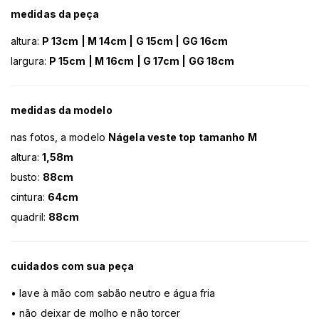
medidas da peça
altura:
P 13cm | M 14cm | G 15cm | GG 16cm
largura:
P 15cm | M 16cm | G 17cm | GG 18cm
medidas da modelo
nas fotos, a modelo
Nágela veste top tamanho M
altura:
1,58m
busto:
88cm
cintura:
64cm
quadril:
88cm
cuidados com sua peça
• lave à mão com sabão neutro e água fria
• não deixar de molho e não torcer