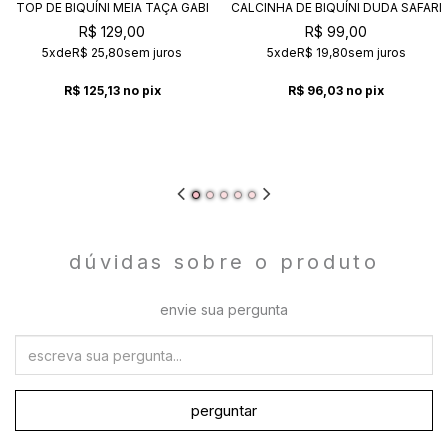
TOP DE BIQUÍNI MEIA TAÇA GABI
CALCINHA DE BIQUÍNI DUDA SAFARI
SAFARI
R$ 129,00
R$ 99,00
5x
de
R$ 25,80
sem juros
5x
de
R$ 19,80
sem juros
R$ 125,13
no pix
R$ 96,03
no pix
dúvidas sobre o produto
envie sua pergunta
perguntar