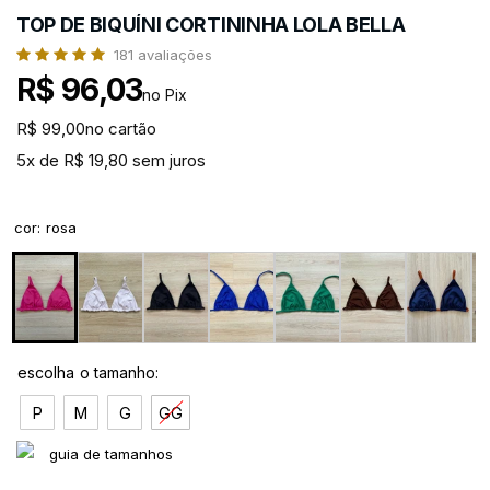
TOP DE BIQUÍNI CORTININHA LOLA BELLA
181
avaliações
R$ 96,03
no Pix
R$ 99,00
no cartão
5x de R$ 19,80 sem juros
cor
:
rosa
P
M
G
GG