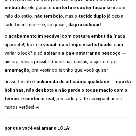
embutido
, ele garante
conforto e sustentação
sem abrir
mão do estilo.
não tem bojo
, mas o
tecido duplo
já deixa
tudo bem firme — e, se quiser,
dá pra colocar!
o
acabamento impecável com costura embutida
(nada
aparente!) traz um
visual mais limpo e sofisticado
. quer
variar o look? é só
soltar a alça e amarrar no pescoço
—
um top, várias possibilidades! nas costas, o ajuste é por
amarração
, pra vestir do jeitinho que você quiser.
nosso tecido é
poliamida de altíssima qualidade
—
não dá
bolinhas, não desbota e não perde o toque macio com o
tempo
. é
conforto real
, pensado pra te acompanhar em
muitos verões! ☀️
por que você vai amar o LOLA: