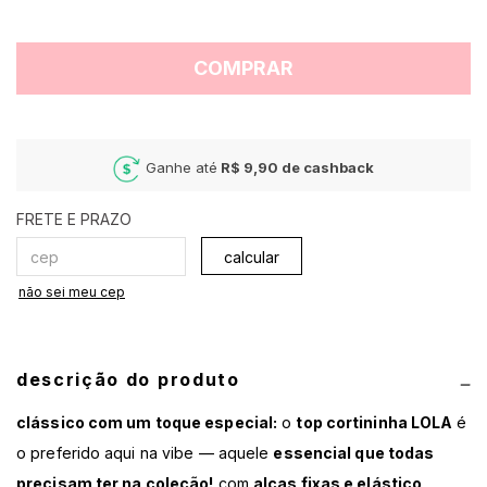
COMPRAR
Ganhe até
R$ 9,90
de cashback
calcular
não sei meu cep
descrição do produto
clássico com um toque especial:
o
top cortininha LOLA
é
o preferido aqui na vibe — aquele
essencial que todas
precisam ter na coleção!
com
alças fixas e elástico