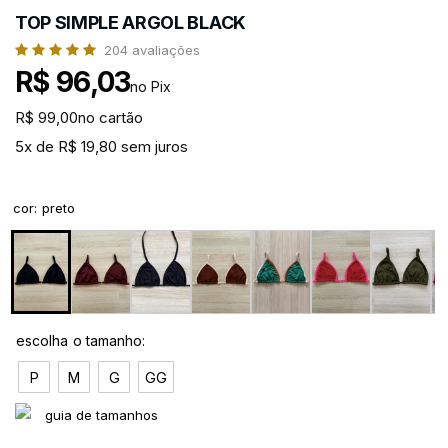
TOP SIMPLE ARGOL BLACK
204
avaliações
R$ 96,03
no Pix
R$ 99,00
no cartão
5x de R$ 19,80 sem juros
cor
:
preto
P
M
G
GG