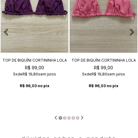
TOP DE BIQUÍNI CORTININHA LOLA
TOP DE BIQUÍNI CORTININHA LOLA
AMETISTA
CHICLETE
R$ 99,00
R$ 99,00
5x
de
R$ 19,80
sem juros
5x
de
R$ 19,80
sem juros
R$ 96,03
no pix
R$ 96,03
no pix