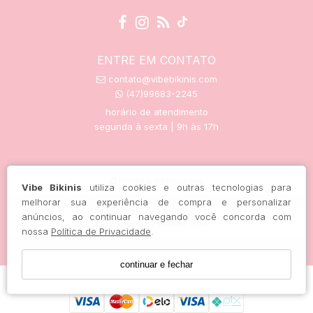
ENTRE EM CONTATO
contato@vibebikinis.com
(47)99683-2245
horário de atendimento
segunda à sexta | 9h às 17h
trocas e devoluções
Vibe Bikinis
utiliza cookies e outras tecnologias para
melhorar sua experiência de compra e personalizar
anúncios, ao continuar navegando você concorda com
rastreie seu pedido aqui
nossa
Política de Privacidade
.
continuar e fechar