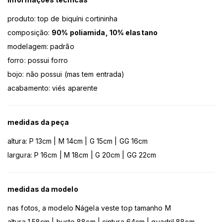
produto: top de biquíni cortininha
composição:
90% poliamida, 10% elastano
modelagem: padrão
forro: possui forro
bojo: não possui (mas tem entrada)
acabamento: viés aparente
medidas da peça
altura: P 13cm | M 14cm | G 15cm | GG 16cm
largura: P 16cm | M 18cm | G 20cm | GG 22cm
medidas da modelo
nas fotos, a modelo Nágela veste top tamanho M
altura 1.58cm | busto 88cm | cintura 64cm | quadril 88cm