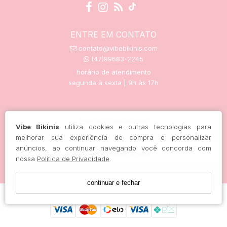
ENTRE EM CONTATO
contato@vibebikinis.com
(47)99683-2245
horário de atendimento
segunda à sexta | 9h às 17h
trocas e devoluções
Vibe Bikinis
utiliza cookies e outras tecnologias para
melhorar sua experiência de compra e personalizar
anúncios, ao continuar navegando você concorda com
rastreie seu pedido aqui
nossa
Política de Privacidade
.
continuar e fechar