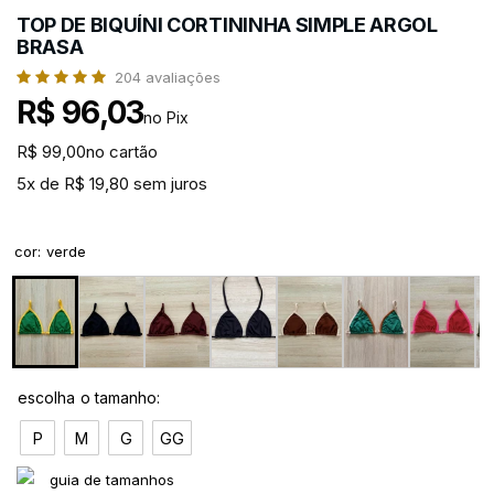
TOP DE BIQUÍNI CORTININHA SIMPLE ARGOL
BRASA
204
avaliações
R$ 96,03
no Pix
R$ 99,00
no cartão
5x de R$ 19,80 sem juros
cor
:
verde
P
M
G
GG