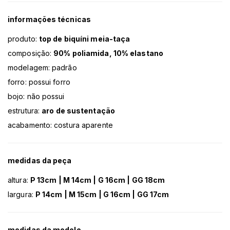
informações técnicas
produto:
top de biquíni meia-taça
composição:
90% poliamida, 10% elastano
modelagem: padrão
forro: possui forro
bojo: não possui
estrutura:
aro de sustentação
acabamento: costura aparente
medidas da peça
altura:
P 13cm | M 14cm | G 16cm | GG 18cm
largura:
P 14cm | M 15cm | G 16cm | GG 17cm
medidas da modelo