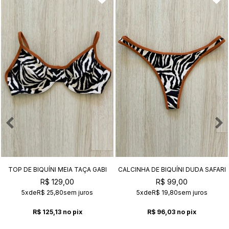
TOP DE BIQUÍNI MEIA TAÇA GABI
CALCINHA DE BIQUÍNI DUDA SAFARI
SAFARI
R$ 129,00
R$ 99,00
5x
de
R$ 25,80
sem juros
5x
de
R$ 19,80
sem juros
R$ 125,13
no pix
R$ 96,03
no pix