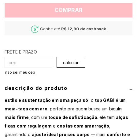
COMPRAR
Ganhe até
R$ 12,90
de cashback
calcular
não sei meu cep
descrição do produto
estilo e sustentação em uma peça só:
o
top GABI
é um
meia-taça com aro
, perfeito pra quem busca um biquíni
mais firme
, com um
toque de sofisticação
. ele tem
alças
fixas com regulagem
e
costas com amarração
,
garantindo o
ajuste ideal pro seu corpo
— mais
conforto e