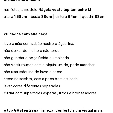
nas fotos, a modelo
Nágela veste top tamanho M
altura
1.58cm
| busto
88cm
| cintura
64cm
| quadril
88cm
cuidados com sua peça
lave à mão com sabão neutro e água fria.
não deixar de molho e não torcer.
não guardar a peça úmida ou molhada.
não vestir roupas com o biquíni úmido, pode manchar.
não usar máquina de lavar e secar.
secar na sombra, com a peça bem esticada.
lavar cores diferentes separadas.
cuidar com superfícies ásperas, filtros e bronzeadores.
o top GABI entrega firmeza, conforto e um visual mais