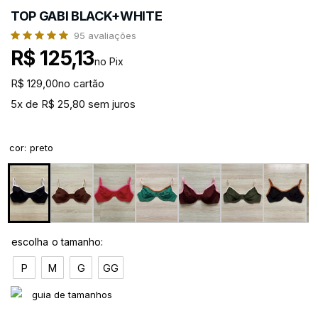
TOP GABI BLACK+WHITE
95
avaliações
R$ 125,13
no Pix
R$ 129,00
no cartão
5x de R$ 25,80 sem juros
cor
:
preto
P
M
G
GG