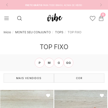
FRETE GRÁTIS
PARA TODO BRASIL ACIMA DE R$350
0
Início
MONTE SEU CONJUNTO
TOPS
TOP FIXO
TOP FIXO
P
M
G
GG
MAIS VENDIDOS
COR