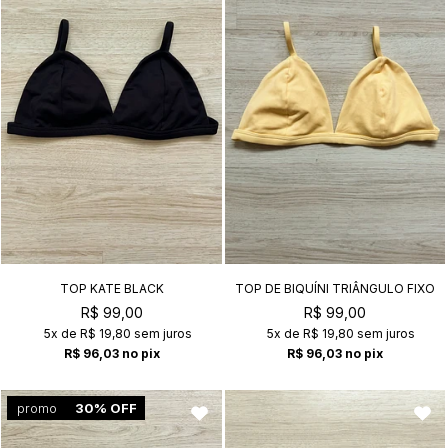
TOP KATE BLACK
TOP DE BIQUÍNI TRIÂNGULO FIXO
KATE VANILLA
R$ 99,00
R$ 99,00
5x
de
R$ 19,80
sem juros
5x
de
R$ 19,80
sem juros
R$ 96,03
no pix
R$ 96,03
no pix
promo
30% OFF