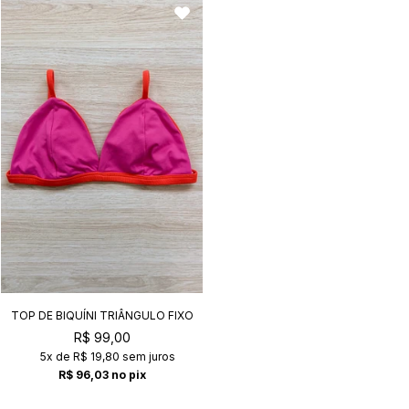
TOP DE BIQUÍNI TRIÂNGULO FIXO
KATE BELLA+ARIZONA
R$ 99,00
5x
de
R$ 19,80
sem juros
R$ 96,03
no pix