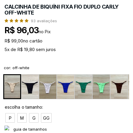
CALCINHA DE BIQUÍNI FIXA FIO DUPLO CARLY
OFF-WHITE
93
avaliações
R$ 96,03
no Pix
R$ 99,00
no cartão
5x de R$ 19,80 sem juros
cor
:
off-white
P
M
G
GG