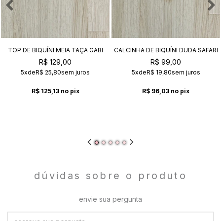
TOP DE BIQUÍNI MEIA TAÇA GABI
CALCINHA DE BIQUÍNI DUDA SAFARI
SAFARI
R$ 129,00
R$ 99,00
5x
de
R$ 25,80
sem juros
5x
de
R$ 19,80
sem juros
R$ 125,13
no pix
R$ 96,03
no pix
dúvidas sobre o produto
envie sua pergunta