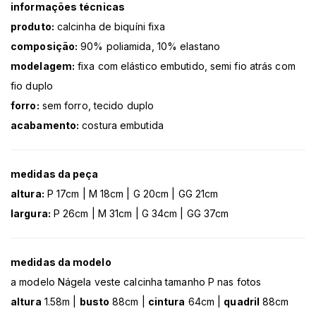
informações técnicas
produto:
calcinha de biquíni fixa
composição:
90% poliamida, 10% elastano
modelagem:
fixa com elástico embutido, semi fio atrás com
fio duplo
forro:
sem forro, tecido duplo
acabamento:
costura embutida
medidas da peça
altura:
P 17cm | M 18cm | G 20cm | GG 21cm
largura:
P 26cm | M 31cm | G 34cm | GG 37cm
medidas da modelo
a modelo Nágela veste calcinha tamanho P nas fotos
altura
1.58m |
busto
88cm |
cintura
64cm |
quadril
88cm