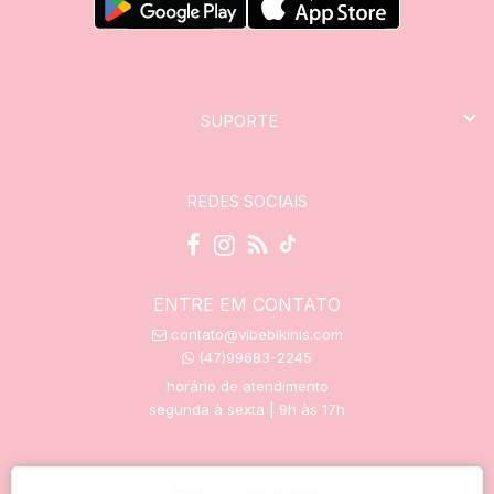
SUPORTE
REDES SOCIAIS
ENTRE EM CONTATO
contato@vibebikinis.com
(47)99683-2245
horário de atendimento
segunda à sexta | 9h às 17h