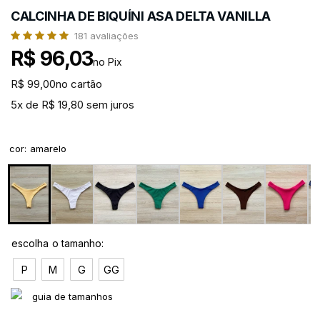
CALCINHA DE BIQUÍNI ASA DELTA VANILLA
181
avaliações
R$ 96,03
no Pix
R$ 99,00
no cartão
5x de R$ 19,80 sem juros
cor
:
amarelo
P
M
G
GG