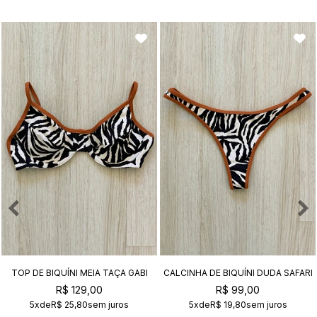
TOP DE BIQUÍNI MEIA TAÇA GABI
CALCINHA DE BIQUÍNI DUDA SAFARI
SAFARI
R$ 129,00
R$ 99,00
5x
de
R$ 25,80
sem juros
5x
de
R$ 19,80
sem juros