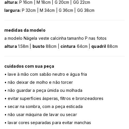
altura:
P 16cm | M 18cm | G 20cm | GG 22cm
largura:
P 32cm | M 34cm | G 36cm | GG 38cm
medidas da modelo
a modelo Nágela veste calcinha tamanho P nas fotos
altura
1.58m |
busto
88cm |
cintura
64cm |
quadril
88cm
cuidados com sua peça
• lave à mão com sabão neutro e água fria
• não deixar de molho e não torcer
• não guardar a peça úmida ou molhada
• evitar superfícies ásperas, filtros e bronzeadores
• secar na sombra, com a peça esticada
• não usar máquina de lavar ou secar
• lavar cores separadas para evitar manchas