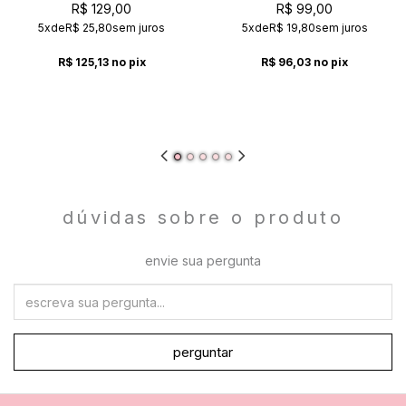
SAFARI
R$ 129,00
R$ 99,00
5x
de
R$ 25,80
sem juros
5x
de
R$ 19,80
sem juros
R$ 125,13
no pix
R$ 96,03
no pix
dúvidas sobre o produto
envie sua pergunta
perguntar