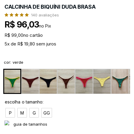
CALCINHA DE BIQUÍNI DUDA BRASA
140
avaliações
R$ 96,03
no Pix
R$ 99,00
no cartão
5x de R$ 19,80 sem juros
cor
:
verde
P
M
G
GG