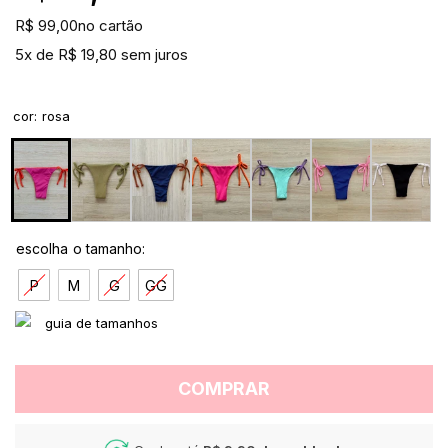
R$ 99,00
no cartão
5x de R$ 19,80 sem juros
cor
:
rosa
P
M
G
GG
COMPRAR