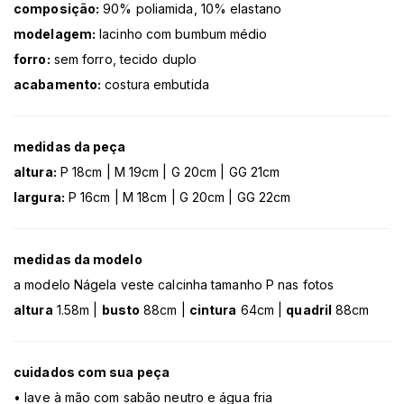
composição:
90% poliamida, 10% elastano
modelagem:
lacinho com bumbum médio
forro:
sem forro, tecido duplo
acabamento:
costura embutida
medidas da peça
altura:
P 18cm | M 19cm | G 20cm | GG 21cm
largura:
P 16cm | M 18cm | G 20cm | GG 22cm
medidas da modelo
a modelo Nágela veste calcinha tamanho P nas fotos
altura
1.58m |
busto
88cm |
cintura
64cm |
quadril
88cm
cuidados com sua peça
• lave à mão com sabão neutro e água fria