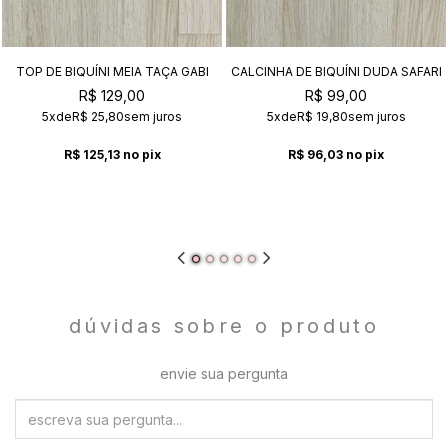
TOP DE BIQUÍNI MEIA TAÇA GABI
CALCINHA DE BIQUÍNI DUDA SAFARI
SAFARI
R$ 129,00
R$ 99,00
5x
de
R$ 25,80
sem juros
5x
de
R$ 19,80
sem juros
R$ 125,13
no pix
R$ 96,03
no pix
dúvidas sobre o produto
envie sua pergunta