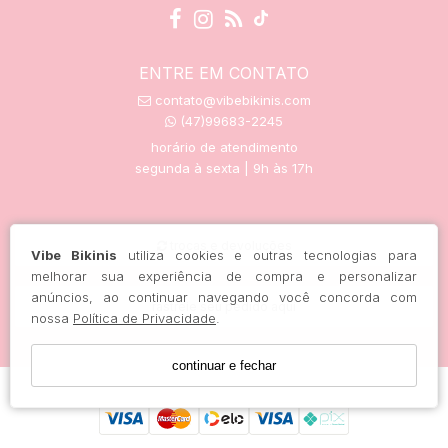
ENTRE EM CONTATO
contato@vibebikinis.com
(47)99683-2245
horário de atendimento
segunda à sexta | 9h às 17h
trocas e devoluções
Vibe Bikinis
utiliza cookies e outras tecnologias para
melhorar sua experiência de compra e personalizar
anúncios, ao continuar navegando você concorda com
rastreie seu pedido aqui
nossa
Política de Privacidade
.
continuar e fechar