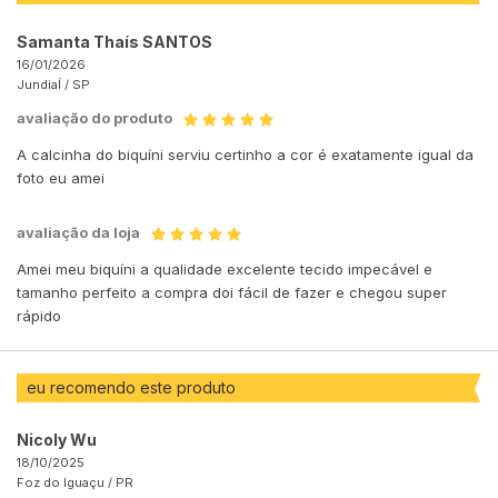
Samanta Thaís SANTOS
16/01/2026
JundiaÍ /
SP
avaliação do produto
A calcinha do biquíni serviu certinho a cor é exatamente igual da
foto eu amei
avaliação da loja
Amei meu biquíni a qualidade excelente tecido impecável e
tamanho perfeito a compra doi fácil de fazer e chegou super
rápido
eu recomendo este produto
Nicoly Wu
18/10/2025
Foz do Iguaçu /
PR