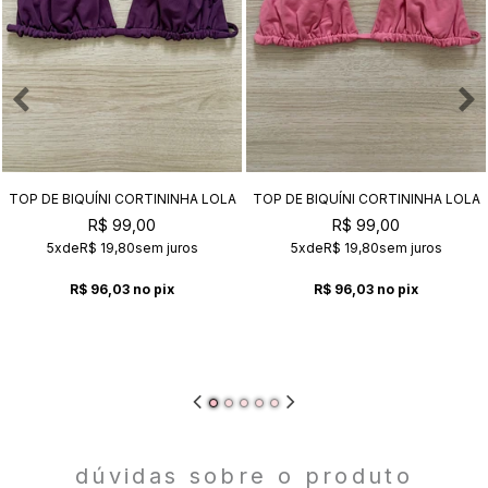
TOP DE BIQUÍNI CORTININHA LOLA
TOP DE BIQUÍNI CORTININHA LOLA
AMETISTA
CHICLETE
R$ 99,00
R$ 99,00
5x
de
R$ 19,80
sem juros
5x
de
R$ 19,80
sem juros
R$ 96,03
no pix
R$ 96,03
no pix
dúvidas sobre o produto