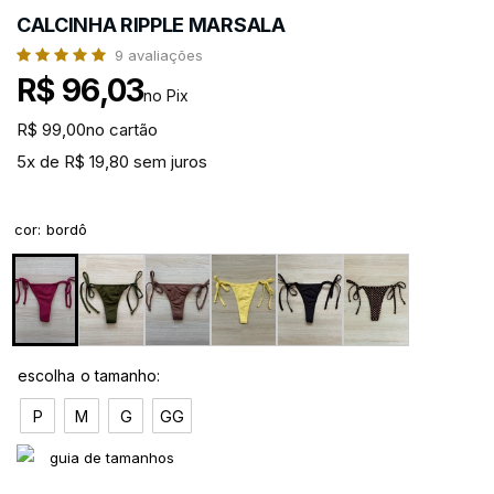
CALCINHA RIPPLE MARSALA
9
avaliações
R$ 96,03
no Pix
R$ 99,00
no cartão
5x de R$ 19,80 sem juros
cor
:
bordô
P
M
G
GG