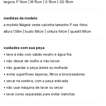
largura: P 14cm | M 15cm | G 16cm | GG 18cm
medidas da modelo
a modelo Nágela veste calcinha tamanho P nas fotos
altura 1.58m | busto 88cm | cintura 64cm | quadril 88cm
cuidados com sua peça
• lave à mão com sabão neutro e água fria
• não deixar de molho e não torcer
• não guardar a peça úmida ou molhada
• evitar superfícies ásperas, filtros e bronzeadores
• secar na sombra, com a peça esticada
• não usar máquina de lavar ou secar
• lavar cores separadas para evitar manchas