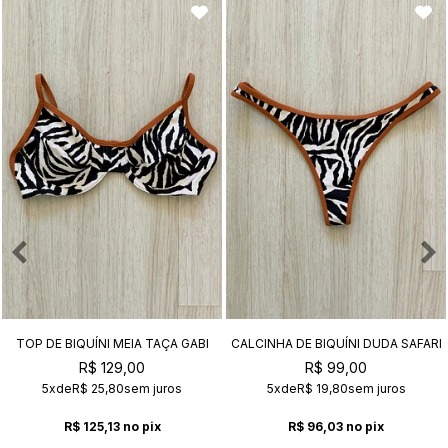
TOP DE BIQUÍNI MEIA TAÇA GABI
CALCINHA DE BIQUÍNI DUDA SAFARI
SAFARI
R$ 129,00
R$ 99,00
5x
de
R$ 25,80
sem juros
5x
de
R$ 19,80
sem juros
R$ 125,13
no pix
R$ 96,03
no pix