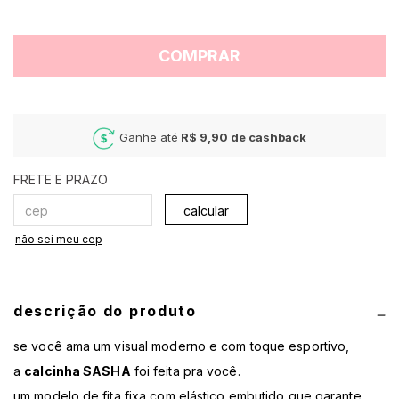
COMPRAR
Ganhe até
R$ 9,90
de cashback
calcular
não sei meu cep
descrição do produto
se você ama um visual moderno e com toque esportivo,
a
calcinha SASHA
foi feita pra você.
um modelo de fita fixa com elástico embutido que garante