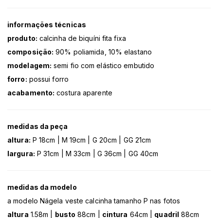
informações técnicas
produto:
calcinha de biquíni fita fixa
composição:
90% poliamida, 10% elastano
modelagem:
semi fio com elástico embutido
forro:
possui forro
acabamento:
costura aparente
medidas da peça
altura:
P 18cm | M 19cm | G 20cm | GG 21cm
largura:
P 31cm | M 33cm | G 36cm | GG 40cm
medidas da modelo
a modelo Nágela veste calcinha tamanho P nas fotos
altura
1.58m |
busto
88cm |
cintura
64cm |
quadril
88cm