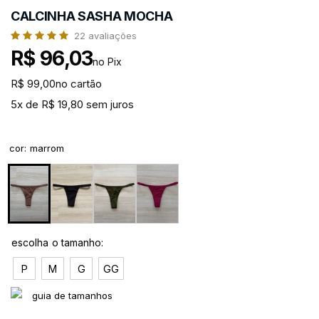
CALCINHA SASHA MOCHA
22
avaliações
R$ 96,03
no Pix
R$ 99,00
no cartão
5x de R$ 19,80 sem juros
cor
:
marrom
P
M
G
GG