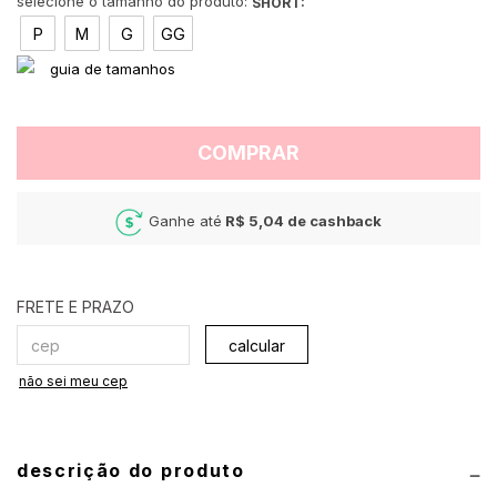
SHORT:
P
M
G
GG
COMPRAR
Ganhe até
R$ 5,04
de cashback
calcular
não sei meu cep
descrição do produto