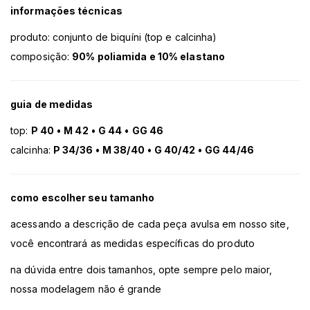
informações técnicas
produto: conjunto de biquíni (top e calcinha)
composição:
90% poliamida e 10% elastano
guia de medidas
top:
P 40
•
M 42
•
G 44
•
GG 46
calcinha:
P 34/36
•
M 38/40
•
G 40/42
•
GG 44/46
como escolher seu tamanho
acessando a descrição de cada peça avulsa em nosso site,
você encontrará as medidas específicas do produto
na dúvida entre dois tamanhos, opte sempre pelo maior,
nossa modelagem não é grande