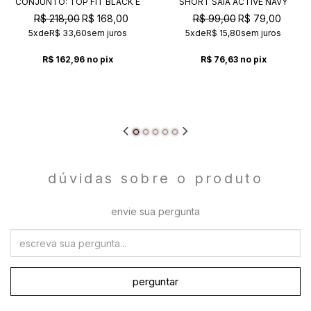
CONJUNTO: TOP FIT BLACK E
SHORT SAIA ACTIVE NAVY
SHORT SAIA ACTIVE BLACK
R$ 218,00
R$ 168,00
R$ 99,00
R$ 79,00
5x
de
R$ 33,60
sem juros
5x
de
R$ 15,80
sem juros
R$ 162,96
no pix
R$ 76,63
no pix
dúvidas sobre o produto
envie sua pergunta
perguntar