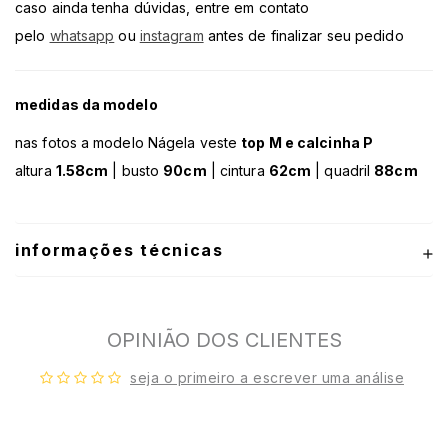
caso ainda tenha dúvidas, entre em contato
pelo
whatsapp
ou
instagram
antes de finalizar seu pedido
medidas da modelo
nas fotos a modelo Nágela veste
top M e calcinha P
altura
1.58cm
| busto
90cm
| cintura
62cm
| quadril
88cm
informações técnicas
OPINIÃO DOS CLIENTES
seja o primeiro a escrever uma análise