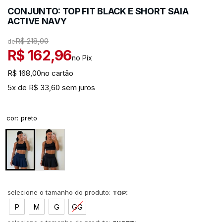
CONJUNTO: TOP FIT BLACK E SHORT SAIA
ACTIVE NAVY
R$ 218,00
de
R$ 162,96
no Pix
R$ 168,00
no cartão
5x de R$ 33,60 sem juros
cor
:
preto
TOP:
P
M
G
GG