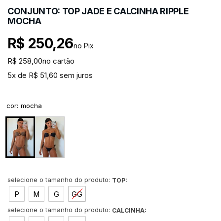
CONJUNTO: TOP JADE E CALCINHA RIPPLE
MOCHA
R$ 250,26
no Pix
R$ 258,00
no cartão
5x de R$ 51,60 sem juros
cor
:
mocha
TOP:
P
M
G
GG
CALCINHA: