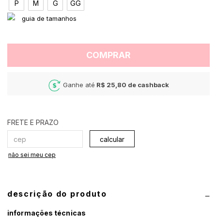
P
M
G
GG
COMPRAR
Ganhe até
R$ 25,80
de cashback
calcular
não sei meu cep
descrição do produto
informações técnicas