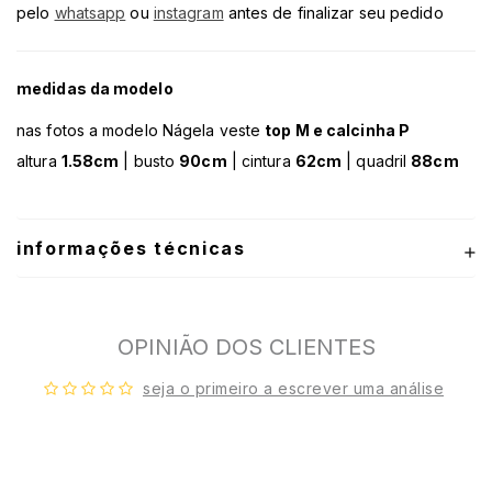
pelo
whatsapp
ou
instagram
antes de finalizar seu pedido
medidas da modelo
nas fotos a modelo Nágela veste
top M e calcinha P
altura
1.58cm
| busto
90cm
| cintura
62cm
| quadril
88cm
informações técnicas
OPINIÃO DOS CLIENTES
seja o primeiro a escrever uma análise