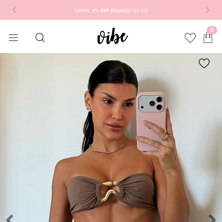
GANHE
3% OFF
PAGANDO NO PIX
0