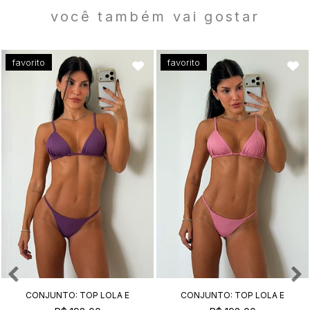
você também vai gostar
favorito
favorito
CONJUNTO: TOP LOLA E
CONJUNTO: TOP LOLA E
CALCINHA CARLY AMETISTA
CALCINHA CARLY CHICLETE