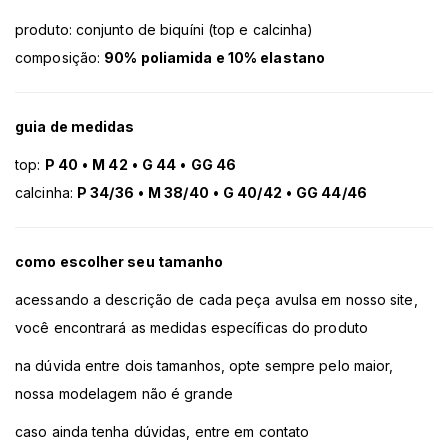
produto: conjunto de biquíni (top e calcinha)
composição:
90% poliamida e 10% elastano
guia de medidas
top:
P 40
•
M 42
•
G 44
•
GG 46
calcinha:
P 34/36
•
M 38/40
•
G 40/42
•
GG 44/46
como escolher seu tamanho
acessando a descrição de cada peça avulsa em nosso site,
você encontrará as medidas específicas do produto
na dúvida entre dois tamanhos, opte sempre pelo maior,
nossa modelagem não é grande
caso ainda tenha dúvidas, entre em contato