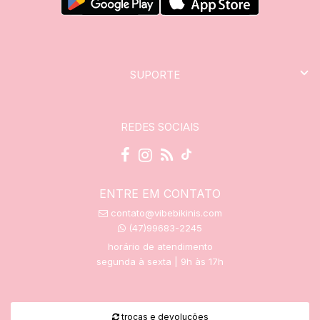
SUPORTE
REDES SOCIAIS
ENTRE EM CONTATO
contato@vibebikinis.com
(47)99683-2245
horário de atendimento
segunda à sexta | 9h às 17h
trocas e devoluções