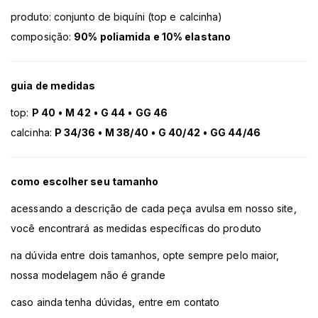
produto: conjunto de biquíni (top e calcinha)
composição:
90% poliamida e 10% elastano
guia de medidas
top:
P 40
•
M 42
•
G 44
•
GG 46
calcinha:
P 34/36
•
M 38/40
•
G 40/42
•
GG 44/46
como escolher seu tamanho
acessando a descrição de cada peça avulsa em nosso site,
você encontrará as medidas específicas do produto
na dúvida entre dois tamanhos, opte sempre pelo maior,
nossa modelagem não é grande
caso ainda tenha dúvidas, entre em contato