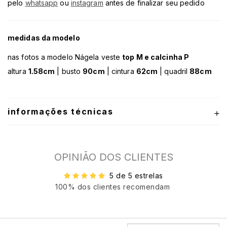
pelo
whatsapp
ou
instagram
antes de finalizar seu pedido
medidas da modelo
nas fotos a modelo Nágela veste
top M e calcinha P
altura
1.58cm
| busto
90cm
| cintura
62cm
| quadril
88cm
informações técnicas
OPINIÃO DOS CLIENTES
5 de 5 estrelas
100% dos clientes recomendam