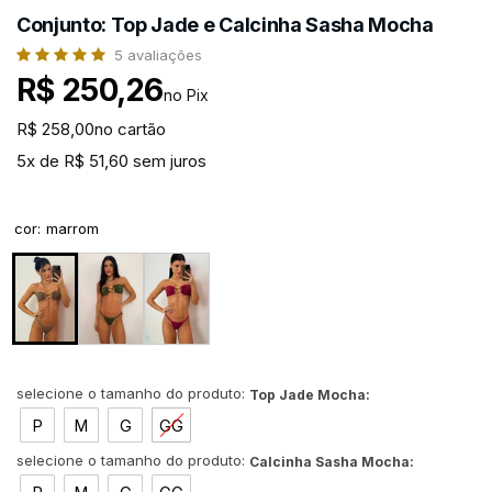
Conjunto: Top Jade e Calcinha Sasha Mocha
5
avaliações
R$ 250,26
no Pix
R$ 258,00
no cartão
5x de R$ 51,60 sem juros
cor
:
marrom
Top Jade Mocha:
P
M
G
GG
Calcinha Sasha Mocha: