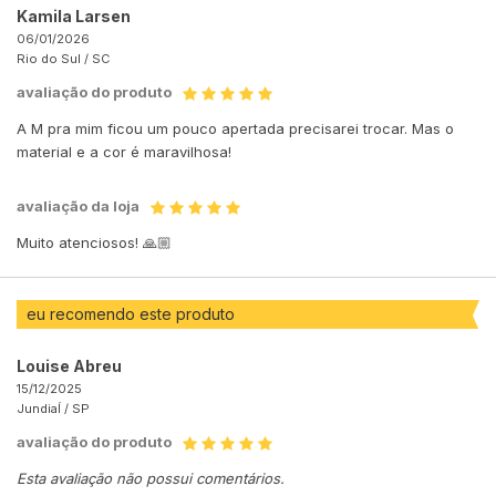
Kamila Larsen
06/01/2026
Rio do Sul /
SC
avaliação do produto
A M pra mim ficou um pouco apertada precisarei trocar. Mas o
material e a cor é maravilhosa!
avaliação da loja
Muito atenciosos! 🙏🏼
eu recomendo este produto
Louise Abreu
15/12/2025
JundiaÍ /
SP
avaliação do produto
Esta avaliação não possui comentários.