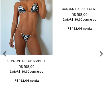
CONJUNTO: TOP LOLA E
CALCINHA KIM VANILLA+CAFÉ
R$ 198,00
5x
de
R$ 39,60
sem juros
R$ 192,06
no pix
CONJUNTO: TOP SIMPLE E
CALCINHA SUZY SAFARI
R$ 198,00
5x
de
R$ 39,60
sem juros
R$ 192,06
no pix