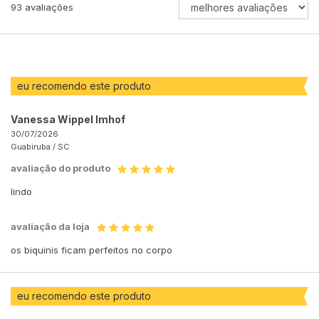
ORDENAR
93
avaliações
AVALIAÇÕES
POR
eu recomendo este produto
Vanessa Wippel Imhof
30/07/2026
Guabiruba /
SC
avaliação do produto
lindo
avaliação da loja
os biquinis ficam perfeitos no corpo
eu recomendo este produto