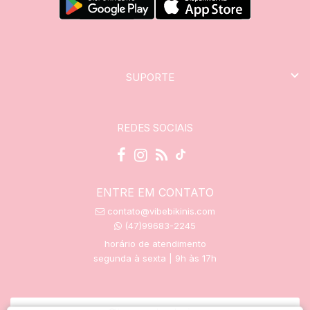
SUPORTE
REDES SOCIAIS
ENTRE EM CONTATO
contato@vibebikinis.com
(47)99683-2245
horário de atendimento
segunda à sexta | 9h às 17h