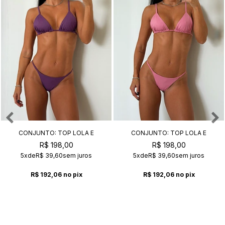
CONJUNTO: TOP LOLA E
CONJUNTO: TOP LOLA E
CALCINHA CARLY AMETISTA
CALCINHA CARLY CHICLETE
R$ 198,00
R$ 198,00
5x
de
R$ 39,60
sem juros
5x
de
R$ 39,60
sem juros
R$ 192,06
no pix
R$ 192,06
no pix