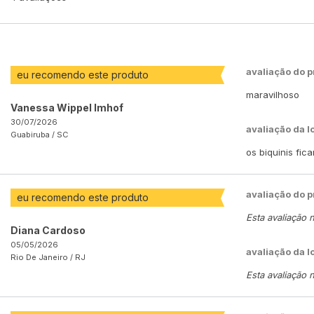
avaliação do 
eu recomendo este produto
maravilhoso
Vanessa Wippel Imhof
30/07/2026
avaliação da l
Guabiruba /
SC
os biquinis fic
avaliação do 
eu recomendo este produto
Esta avaliação 
Diana Cardoso
05/05/2026
avaliação da l
Rio De Janeiro /
RJ
Esta avaliação 