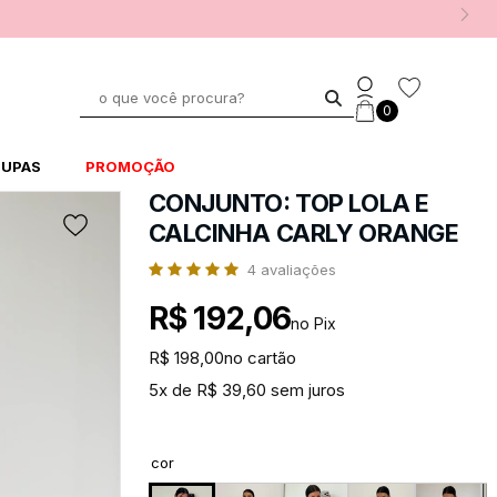
0
UPAS
PROMOÇÃO
CONJUNTO: TOP LOLA E
CALCINHA CARLY ORANGE
4
avaliações
R$ 192,06
no Pix
R$ 198,00
no cartão
5x de R$ 39,60 sem juros
cor