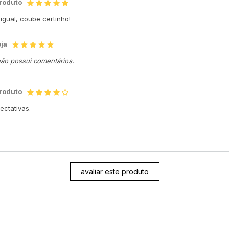
produto
igual, coube certinho!
oja
não possui comentários.
produto
ectativas.
avaliar este produto