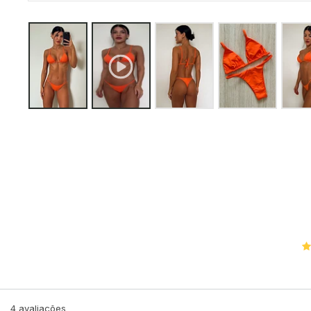
4
avaliações