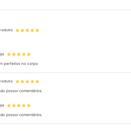
produto
oja
am perfeitos no corpo
produto
não possui comentários.
oja
não possui comentários.