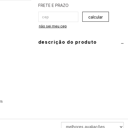
calcular
não sei meu cep
descrição do produto
informações técnicas
produto: conjunto de biquíni (top e
calcinha)
composição:
90% poliamida e 10%
elastano
am
guia de medidas
top:
P 40
•
M 42
•
G 44
•
GG 46
ORDENAR
calcinha:
P 34/36
•
M 38/40
•
G