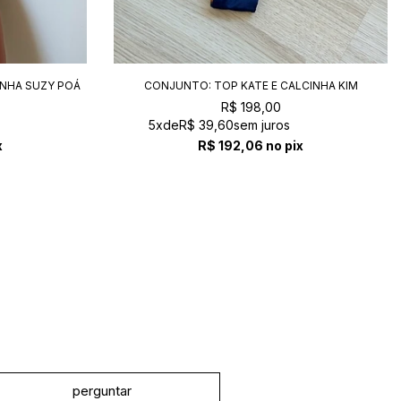
INHA SUZY POÁ
CONJUNTO: TOP KATE E CALCINHA KIM
NAVY+TERRA
R$ 198,00
5x
de
R$ 39,60
sem juros
x
R$ 192,06
no pix
perguntar