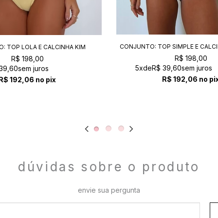
CONJUNTO: TOP SIMPLE E CALC
: TOP LOLA E CALCINHA KIM
AMALFI
VANILLA+CAFÉ
R$ 198,00
R$ 198,00
5x
de
R$ 39,60
sem juros
39,60
sem juros
R$ 192,06
no pi
R$ 192,06
no pix
dúvidas sobre o produto
envie sua pergunta