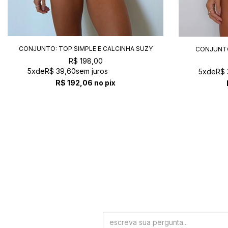
CONJUNTO: TOP SIMPLE E CALCINHA SUZY
CONJUNTO
SAFARI
R$ 198,00
5x
de
R$ 39,60
sem juros
5x
de
R$ 
R$ 192,06
no pix