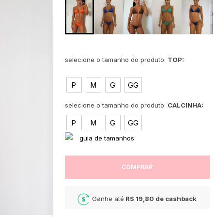
‹
›
TOP:
P
M
G
GG
CALCINHA:
P
M
G
GG
COMPRAR
Ganhe até
R$ 19,80
de cashback