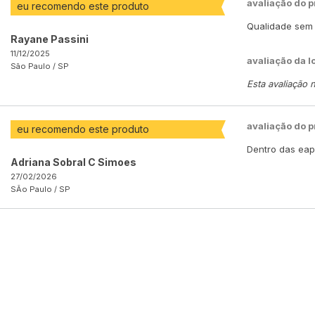
avaliação do 
eu recomendo este produto
Qualidade sem 
Rayane Passini
11/12/2025
avaliação da l
São Paulo /
SP
Esta avaliação 
avaliação do 
eu recomendo este produto
Dentro das eap
Adriana Sobral C Simoes
27/02/2026
SÃo Paulo /
SP