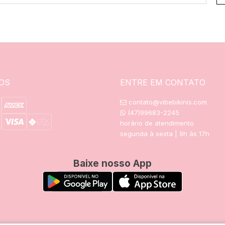
OS
ENTRE EM CONTATO
contato@vibebikinis.com
(47)99683-2245
horário de atendimento
segunda à sexta | 9h às 17h
Baixe nosso App