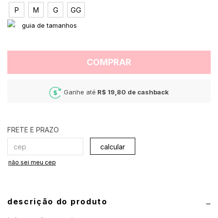
P
M
G
GG
COMPRAR
Ganhe até
R$ 19,80
de cashback
calcular
não sei meu cep
descrição do produto