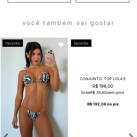
você também vai gostar
favorito
favorito
CONJUNTO: TOP LOLA E
CALCINHA KIM VANILLA+CAFÉ
R$ 198,00
5x
de
R$ 39,60
sem juros
R$ 192,06
no pix