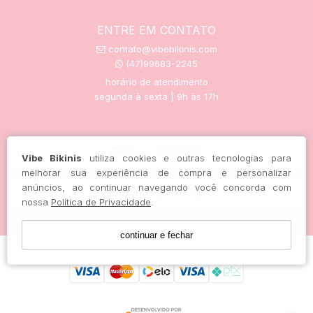
ENTRE EM CONTATO
contato@vibebikinis.com
(47)99683-2245
horário de atendimento
segunda à sexta | 9h às 17h
trocas e devoluções
Vibe Bikinis
utiliza cookies e outras tecnologias para
melhorar sua experiência de compra e personalizar
anúncios, ao continuar navegando você concorda com
rastreie seu pedido aqui
nossa
Política de Privacidade
.
continuar e fechar