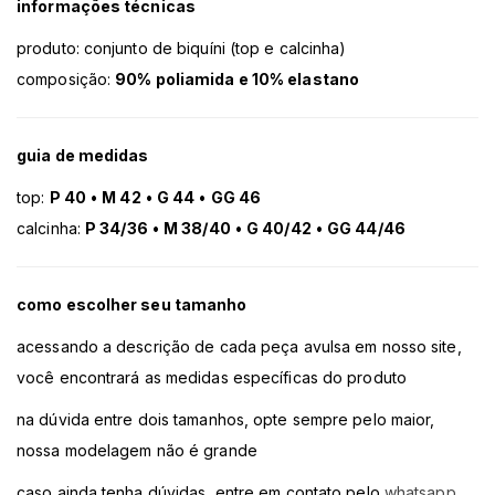
informações técnicas
produto: conjunto de biquíni (top e calcinha)
composição:
90% poliamida e 10% elastano
guia de medidas
top:
P 40
•
M 42
•
G 44
•
GG 46
calcinha:
P 34/36
•
M 38/40
•
G 40/42
•
GG 44/46
como escolher seu tamanho
acessando a descrição de cada peça avulsa em nosso site,
você encontrará as medidas específicas do produto
na dúvida entre dois tamanhos, opte sempre pelo maior,
nossa modelagem não é grande
caso ainda tenha dúvidas, entre em contato pelo
whatsapp