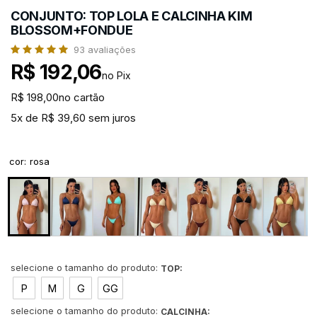
CONJUNTO: TOP LOLA E CALCINHA KIM
BLOSSOM+FONDUE
93
avaliações
R$ 192,06
no Pix
R$ 198,00
no cartão
5x de R$ 39,60 sem juros
cor
:
rosa
TOP:
P
M
G
GG
CALCINHA: