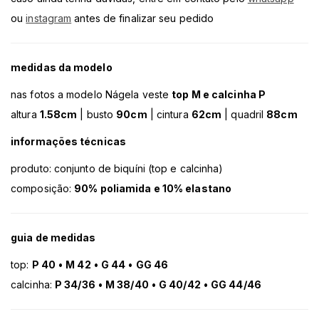
ou
instagram
antes de finalizar seu pedido
medidas da modelo
nas fotos a modelo Nágela veste
top M e calcinha P
altura
1.58cm
| busto
90cm
| cintura
62cm
| quadril
88cm
informações técnicas
produto: conjunto de biquíni (top e calcinha)
composição:
90% poliamida e 10% elastano
guia de medidas
top:
P 40
•
M 42
•
G 44
•
GG 46
calcinha:
P 34/36
•
M 38/40
•
G 40/42
•
GG 44/46