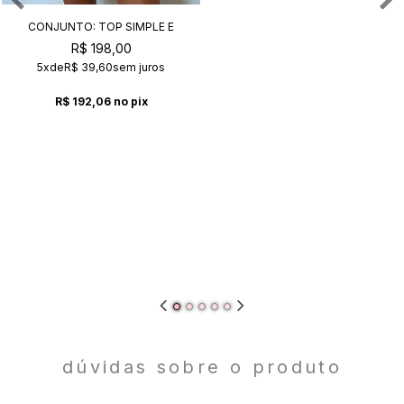
CONJUNTO: TOP SIMPLE E
CALCINHA SUZY SAFARI
R$ 198,00
5x
de
R$ 39,60
sem juros
R$ 192,06
no pix
dúvidas sobre o produto