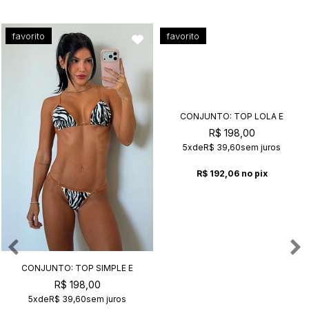
favorito
favorito
CONJUNTO: TOP LOLA E
CALCINHA KIM VANILLA+CAFÉ
R$ 198,00
5x
de
R$ 39,60
sem juros
R$ 192,06
no pix
CONJUNTO: TOP SIMPLE E
CALCINHA SUZY SAFARI
R$ 198,00
5x
de
R$ 39,60
sem juros