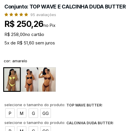
Conjunto: TOP WAVE E CALCINHA DUDA BUTTER
95
avaliações
R$ 250,26
no Pix
R$ 258,00
no cartão
5x de R$ 51,60 sem juros
cor
:
amarelo
TOP WAVE BUTTER:
P
M
G
GG
CALCINHA DUDA BUTTER: