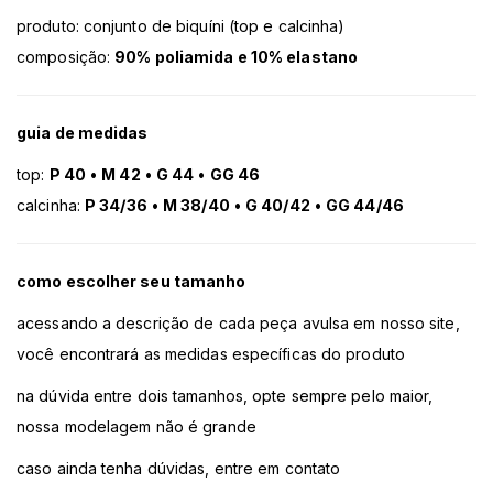
produto: conjunto de biquíni (top e calcinha)
composição:
90% poliamida e 10% elastano
guia de medidas
top:
P 40
•
M 42
•
G 44
•
GG 46
calcinha:
P 34/36
•
M 38/40
•
G 40/42
•
GG 44/46
como escolher seu tamanho
acessando a descrição de cada peça avulsa em nosso site,
você encontrará as medidas específicas do produto
na dúvida entre dois tamanhos, opte sempre pelo maior,
nossa modelagem não é grande
caso ainda tenha dúvidas, entre em contato