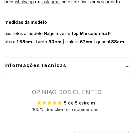
pelo
whatsapp
ou
instagram
antes de finalizar seu pedido
medidas da modelo
nas fotos a modelo Nágela veste
top M e calcinha P
altura
1.58cm
| busto
90cm
| cintura
62cm
| quadril
88cm
informações técnicas
OPINIÃO DOS CLIENTES
5 de 5 estrelas
100% dos clientes recomendam