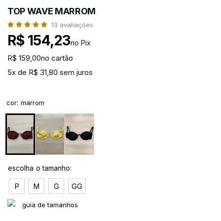
TOP WAVE MARROM
13
avaliações
R$ 154,23
no Pix
R$ 159,00
no cartão
5x de R$ 31,80 sem juros
cor
:
marrom
P
M
G
GG