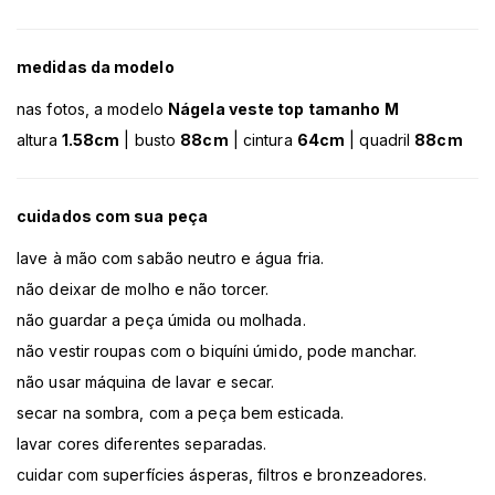
medidas da modelo
nas fotos, a modelo
Nágela veste top tamanho M
altura
1.58cm
| busto
88cm
| cintura
64cm
| quadril
88cm
cuidados com sua peça
lave à mão com sabão neutro e água fria.
não deixar de molho e não torcer.
não guardar a peça úmida ou molhada.
não vestir roupas com o biquíni úmido, pode manchar.
não usar máquina de lavar e secar.
secar na sombra, com a peça bem esticada.
lavar cores diferentes separadas.
cuidar com superfícies ásperas, filtros e bronzeadores.