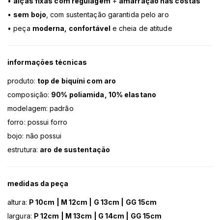
•
alças fixas com regulagem
+
amarração nas costas
•
sem bojo
, com sustentação garantida pelo aro
• peça
moderna, confortável
e cheia de atitude
informações técnicas
produto:
top de biquíni com aro
composição:
90% poliamida, 10% elastano
modelagem: padrão
forro: possui forro
bojo: não possui
estrutura:
aro de sustentação
medidas da peça
altura:
P 10cm | M 12cm | G 13cm | GG 15cm
largura:
P 12cm | M 13cm | G 14cm | GG 15cm