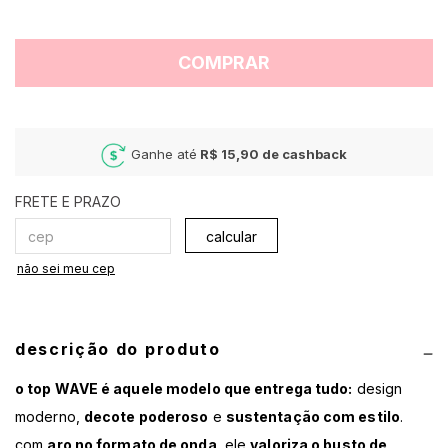
COMPRAR
Ganhe até
R$ 15,90
de cashback
calcular
não sei meu cep
descrição do produto
o top WAVE é aquele modelo que entrega tudo:
design
moderno,
decote poderoso
e
sustentação com estilo
.
com
aro no formato de onda
, ele
valoriza o busto de