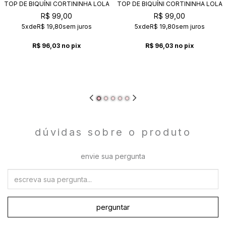
TOP DE BIQUÍNI CORTININHA LOLA
TOP DE BIQUÍNI CORTININHA LOLA
AMETISTA
CHICLETE
R$ 99,00
R$ 99,00
5x
de
R$ 19,80
sem juros
5x
de
R$ 19,80
sem juros
R$ 96,03
no pix
R$ 96,03
no pix
dúvidas sobre o produto
envie sua pergunta
perguntar