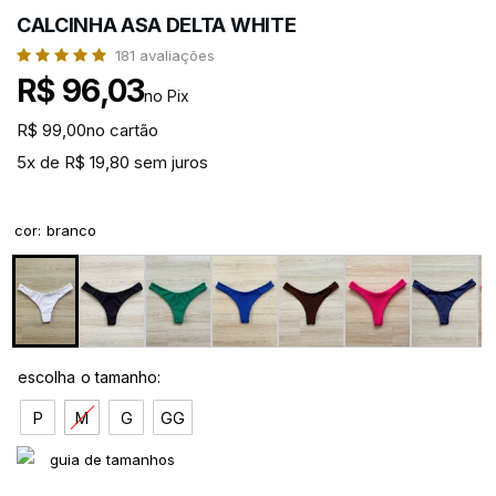
CALCINHA ASA DELTA WHITE
181
avaliações
R$ 96,03
no Pix
R$ 99,00
no cartão
5x de R$ 19,80 sem juros
cor
:
branco
P
M
G
GG