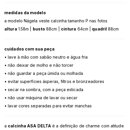
medidas da modelo
a modelo Nágela veste calcinha tamanho P nas fotos
altura
1.58m |
busto
88cm |
cintura
64cm |
quadril
88cm
cuidados com sua peça
• lave à mão com sabão neutro e água fria
• não deixar de molho e não torcer
• não guardar a peça úmida ou molhada
• evitar superfícies ásperas, filtros e bronzeadores
• secar na sombra, com a peça esticada
• não usar máquina de lavar ou secar
• lavar cores separadas para evitar manchas
a
calcinha ASA DELTA
é a definição de charme com atitude