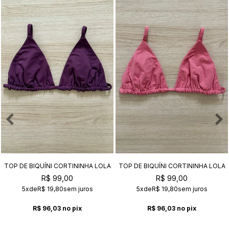
TOP DE BIQUÍNI CORTININHA LOLA
TOP DE BIQUÍNI CORTININHA LOLA
AMETISTA
CHICLETE
R$ 99,00
R$ 99,00
5x
de
R$ 19,80
sem juros
5x
de
R$ 19,80
sem juros
R$ 96,03
no pix
R$ 96,03
no pix