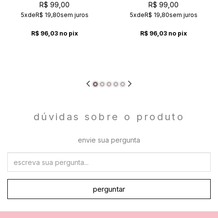
AMETISTA
CHICLETE
R$ 99,00
R$ 99,00
5x
de
R$ 19,80
sem juros
5x
de
R$ 19,80
sem juros
R$ 96,03
no pix
R$ 96,03
no pix
dúvidas sobre o produto
envie sua pergunta
perguntar