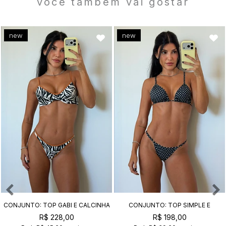
você também vai gostar
new
new
CONJUNTO: TOP GABI E CALCINHA
CONJUNTO: TOP SIMPLE E
DUDA SAFARI
CALCINHA SUZY POÁ NOIR
R$ 228,00
R$ 198,00