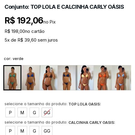
Conjunto: TOP LOLA E CALCINHA CARLY OÁSIS
R$ 192,06
no Pix
R$ 198,00
no cartão
5x de R$ 39,60 sem juros
cor
:
verde
TOP LOLA OASIS:
P
M
G
GG
CALCINHA CARLY OASIS:
P
M
G
GG