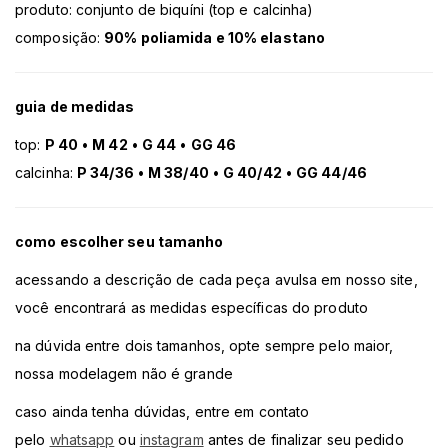
produto: conjunto de biquíni (top e calcinha)
composição:
90% poliamida e 10% elastano
guia de medidas
top:
P 40
•
M 42
•
G 44
•
GG 46
calcinha:
P 34/36
•
M 38/40
•
G 40/42
•
GG 44/46
como escolher seu tamanho
acessando a descrição de cada peça avulsa em nosso site,
você encontrará as medidas específicas do produto
na dúvida entre dois tamanhos, opte sempre pelo maior,
nossa modelagem não é grande
caso ainda tenha dúvidas, entre em contato
pelo
whatsapp
ou
instagram
antes de finalizar seu pedido