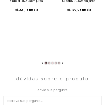
5x
de
R$ 45,60
sem juros
5x
de
R$ 39,60
sem juros
R$ 221,16
no pix
R$ 192,06
no pix
dúvidas sobre o produto
envie sua pergunta