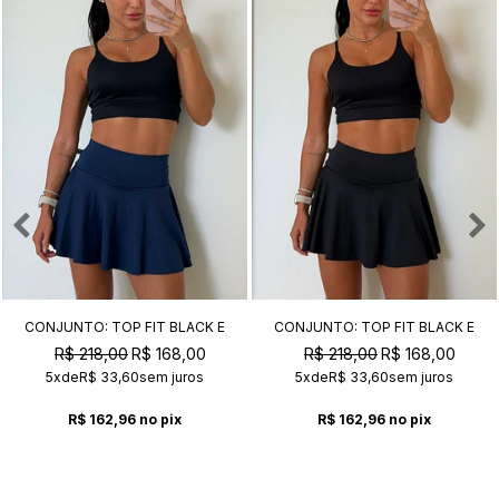
CONJUNTO: TOP FIT BLACK E
CONJUNTO: TOP FIT BLACK E
SHORT SAIA ACTIVE NAVY
SHORT SAIA ACTIVE BLACK
R$ 218,00
R$ 168,00
R$ 218,00
R$ 168,00
5x
de
R$ 33,60
sem juros
5x
de
R$ 33,60
sem juros
R$ 162,96
no pix
R$ 162,96
no pix