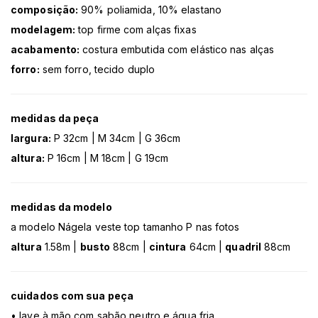
composição:
90% poliamida, 10% elastano
modelagem:
top firme com alças fixas
acabamento:
costura embutida com elástico nas alças
forro:
sem forro, tecido duplo
medidas da peça
largura:
P 32cm | M 34cm | G 36cm
altura:
P 16cm | M 18cm | G 19cm
medidas da modelo
a modelo Nágela veste top tamanho P nas fotos
altura
1.58m |
busto
88cm |
cintura
64cm |
quadril
88cm
cuidados com sua peça
• lave à mão com sabão neutro e água fria