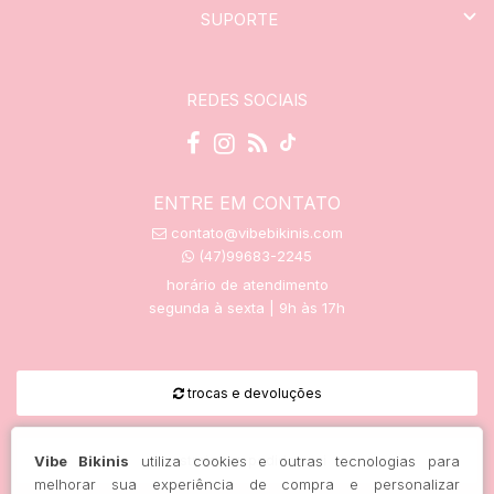
SUPORTE
REDES SOCIAIS
ENTRE EM CONTATO
contato@vibebikinis.com
(47)99683-2245
horário de atendimento
segunda à sexta | 9h às 17h
trocas e devoluções
Vibe Bikinis
utiliza cookies e outras tecnologias para
rastreie seu pedido aqui
melhorar sua experiência de compra e personalizar