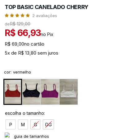
TOP BASIC CANELADO CHERRY
2
avaliações
R$ 129,00
de
R$ 66,93
no Pix
R$ 69,00
no cartão
5x de R$ 13,80 sem juros
cor
:
vermelho
P
M
G
GG