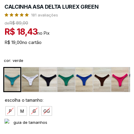
CALCINHA ASA DELTA LUREX GREEN
181
avaliações
R$ 89,00
de
R$ 18,43
no Pix
R$ 19,00
no cartão
cor
:
verde
P
M
G
GG