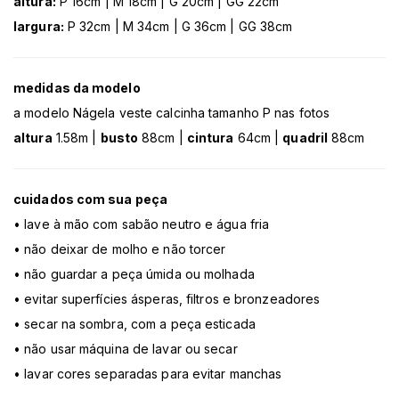
altura:
P 16cm | M 18cm | G 20cm | GG 22cm
largura:
P 32cm | M 34cm | G 36cm | GG 38cm
medidas da modelo
a modelo Nágela veste calcinha tamanho P nas fotos
altura
1.58m |
busto
88cm |
cintura
64cm |
quadril
88cm
cuidados com sua peça
• lave à mão com sabão neutro e água fria
• não deixar de molho e não torcer
• não guardar a peça úmida ou molhada
• evitar superfícies ásperas, filtros e bronzeadores
• secar na sombra, com a peça esticada
• não usar máquina de lavar ou secar
• lavar cores separadas para evitar manchas