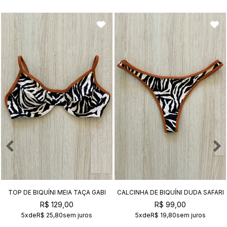
TOP DE BIQUÍNI MEIA TAÇA GABI
CALCINHA DE BIQUÍNI DUDA SAFARI
SAFARI
R$ 129,00
R$ 99,00
5x
de
R$ 25,80
sem juros
5x
de
R$ 19,80
sem juros