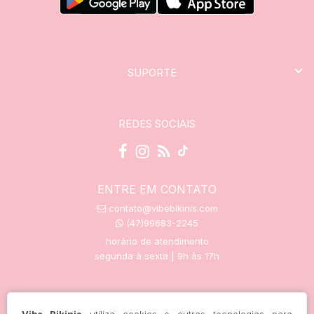
SUPORTE
REDES SOCIAIS
ENTRE EM CONTATO
contato@vibebikinis.com
(47)99683-2245
horário de atendimento
segunda à sexta | 9h às 17h
trocas e devoluções