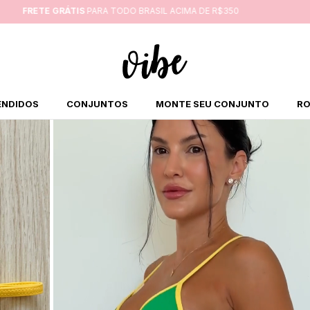
GANHE
3% OFF
PAGANDO NO PIX
ENDIDOS
CONJUNTOS
MONTE SEU CONJUNTO
RO