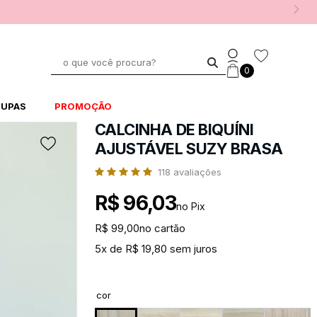
0
UPAS
PROMOÇÃO
CALCINHA DE BIQUÍNI
AJUSTÁVEL SUZY BRASA
118
avaliações
R$ 96,03
no Pix
R$ 99,00
no cartão
5x de R$ 19,80 sem juros
cor