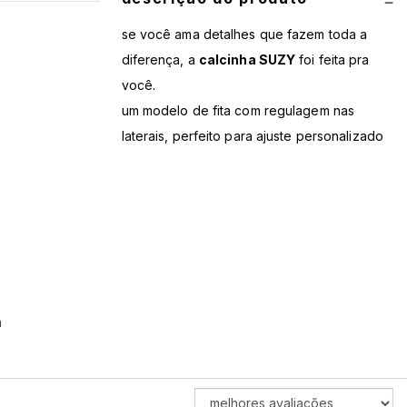
se você ama detalhes que fazem toda a
diferença, a
calcinha SUZY
foi feita pra
você.
um modelo de fita com regulagem nas
laterais, perfeito para ajuste personalizado
e conforto máximo.
com viés e costura aparente, o charme da
peça fica evidente em cada detalhe que
amamos.
a parte de trás é semi fio e a calcinha
possui forro, garantindo segurança e estilo
para suas vibes de sol, praia ou piscina.
m
por que você vai amar a calcinha SUZY:
ORDENAR
• modelo de fita com regulagem nas laterais