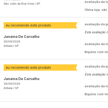
avaliação da l
São João da Boa Vista /
SP
Ótima loja, sã
avaliação do 
eu recomendo este produto
Esta avaliação 
Janaina De Carvalho
26/06/2026
avaliação da l
Atibaia /
SP
Biquínis com m
avaliação do 
eu recomendo este produto
Esta avaliação 
Janaina De Carvalho
26/06/2026
avaliação da l
Atibaia /
SP
Biquínis com m