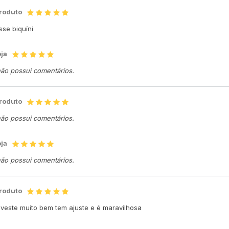
produto
se biquíni
oja
não possui comentários.
produto
não possui comentários.
oja
não possui comentários.
produto
 veste muito bem tem ajuste e é maravilhosa