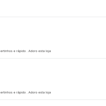
no beachwear.
uma peça versátil e cheia de personalidade
para suas vibes de sol e mar! ✨
tinhos e rápido . Adoro esta loja
tinhos e rápido . Adoro esta loja