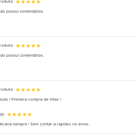
produto
não possui comentários.
produto
não possui comentários.
produto
tudo ! Primeira compra de mtas !
oja
icaria sempre ! Sem contar a rapidez no envio .