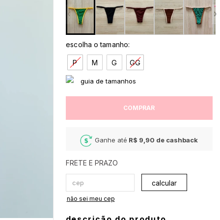
‹
›
P
M
G
GG
COMPRAR
Ganhe até
R$ 9,90
de cashback
calcular
não sei meu cep
descrição do produto