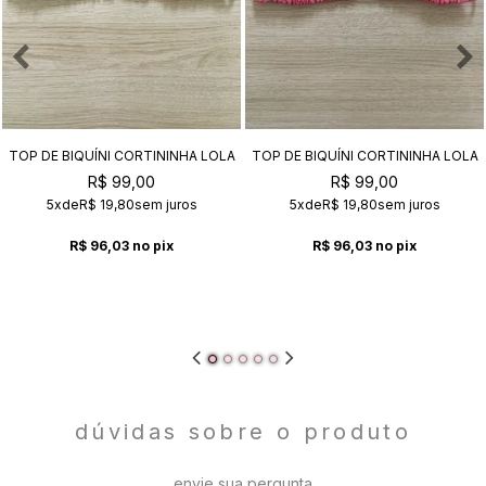
TOP DE BIQUÍNI CORTININHA LOLA
TOP DE BIQUÍNI CORTININHA LOLA
AMETISTA
CHICLETE
R$ 99,00
R$ 99,00
5x
de
R$ 19,80
sem juros
5x
de
R$ 19,80
sem juros
R$ 96,03
no pix
R$ 96,03
no pix
dúvidas sobre o produto
envie sua pergunta