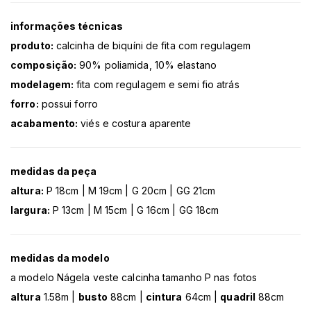
informações técnicas
produto:
calcinha de biquíni de fita com regulagem
composição:
90% poliamida, 10% elastano
modelagem:
fita com regulagem e semi fio atrás
forro:
possui forro
acabamento:
viés e costura aparente
medidas da peça
altura:
P 18cm | M 19cm | G 20cm | GG 21cm
largura:
P 13cm | M 15cm | G 16cm | GG 18cm
medidas da modelo
a modelo Nágela veste calcinha tamanho P nas fotos
altura
1.58m |
busto
88cm |
cintura
64cm |
quadril
88cm