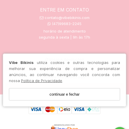
ENTRE EM CONTATO
contato@vibebikinis.com
(47)99683-2245
horário de atendimento
segunda à sexta | 9h às 17h
trocas e devoluções
Vibe Bikinis
utiliza cookies e outras tecnologias para
melhorar sua experiência de compra e personalizar
anúncios, ao continuar navegando você concorda com
rastreie seu pedido aqui
nossa
Política de Privacidade
.
continuar e fechar