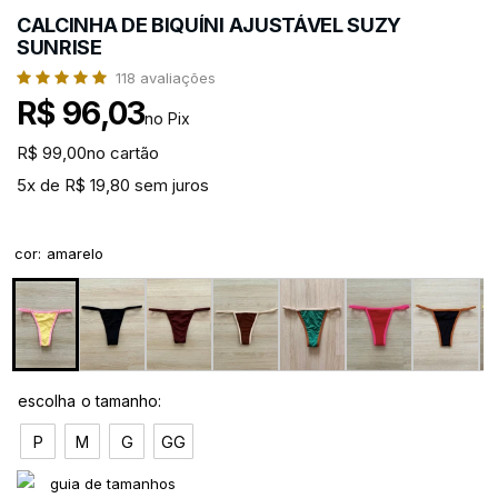
CALCINHA DE BIQUÍNI AJUSTÁVEL SUZY
SUNRISE
118
avaliações
R$ 96,03
no Pix
R$ 99,00
no cartão
5x de R$ 19,80 sem juros
cor
:
amarelo
P
M
G
GG