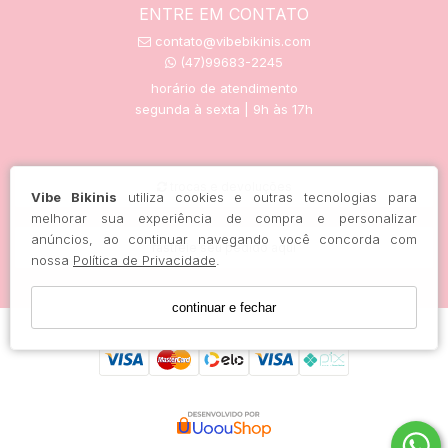
ENTRE EM CONTATO
contato@vibebikinis.com
(47)99683-2245
horário de atendimento
segunda à sexta | 9h às 17h
trocas e devoluções
Vibe Bikinis
utiliza cookies e outras tecnologias para
melhorar sua experiência de compra e personalizar
anúncios, ao continuar navegando você concorda com
rastreie seu pedido aqui
nossa
Política de Privacidade
.
continuar e fechar