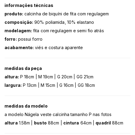
informações técnicas
produto:
calcinha de biquíni de fita com regulagem
composição:
90% poliamida, 10% elastano
modelagem:
fita com regulagem e semi fio atrás
forro:
possui forro
acabamento:
viés e costura aparente
medidas da peça
altura:
P 18cm | M 19cm | G 20cm | GG 21cm
largura:
P 13cm | M 15cm | G 16cm | GG 18cm
medidas da modelo
a modelo Nágela veste calcinha tamanho P nas fotos
altura
1.58m |
busto
88cm |
cintura
64cm |
quadril
88cm