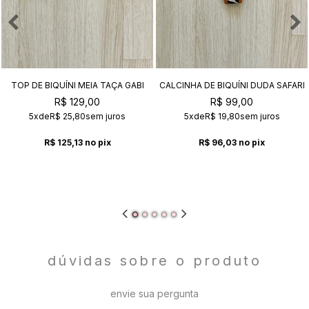
TOP DE BIQUÍNI MEIA TAÇA GABI
CALCINHA DE BIQUÍNI DUDA SAFARI
SAFARI
R$ 129,00
R$ 99,00
5x
de
R$ 25,80
sem juros
5x
de
R$ 19,80
sem juros
R$ 125,13
no pix
R$ 96,03
no pix
dúvidas sobre o produto
envie sua pergunta