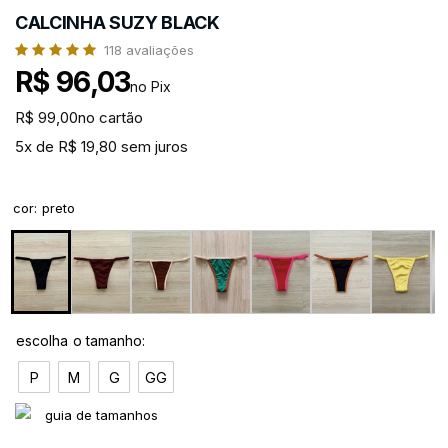
CALCINHA SUZY BLACK
118
avaliações
R$ 96,03
no Pix
R$ 99,00
no cartão
5x de R$ 19,80 sem juros
cor
:
preto
P
M
G
GG