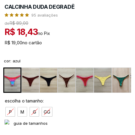
CALCINHA DUDA DEGRADÊ
95
avaliações
R$ 89,00
de
R$ 18,43
no Pix
R$ 19,00
no cartão
cor
:
azul
P
M
G
GG