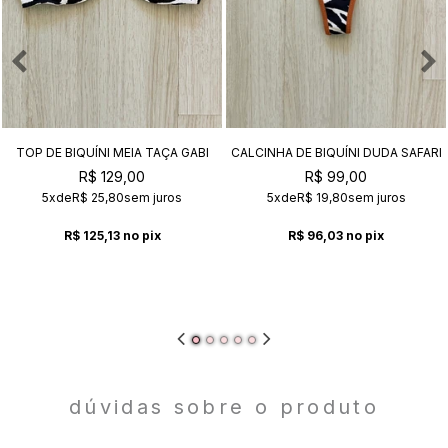
TOP DE BIQUÍNI MEIA TAÇA GABI
CALCINHA DE BIQUÍNI DUDA SAFARI
SAFARI
R$ 129,00
R$ 99,00
5x
de
R$ 25,80
sem juros
5x
de
R$ 19,80
sem juros
R$ 125,13
no pix
R$ 96,03
no pix
dúvidas sobre o produto