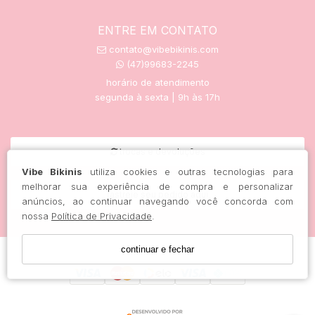
ENTRE EM CONTATO
contato@vibebikinis.com
(47)99683-2245
horário de atendimento
segunda à sexta | 9h às 17h
trocas e devoluções
Vibe Bikinis
utiliza cookies e outras tecnologias para
melhorar sua experiência de compra e personalizar
rastreie seu pedido aqui
anúncios, ao continuar navegando você concorda com
nossa
Política de Privacidade
.
continuar e fechar