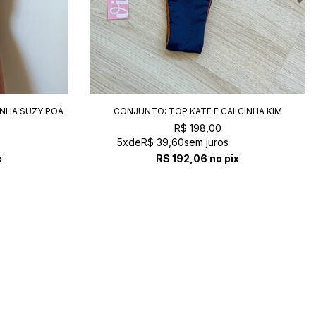
nas fotos a modelo Nágela veste
top M e
calcinha P
altura
1.58cm
| busto
90cm
|
cintura
62cm
| quadril
88cm
INHA SUZY POÁ
CONJUNTO: TOP KATE E CALCINHA KIM
NAVY+TERRA
informações técnicas
R$ 198,00
5x
de
R$ 39,60
sem juros
x
R$ 192,06
no pix