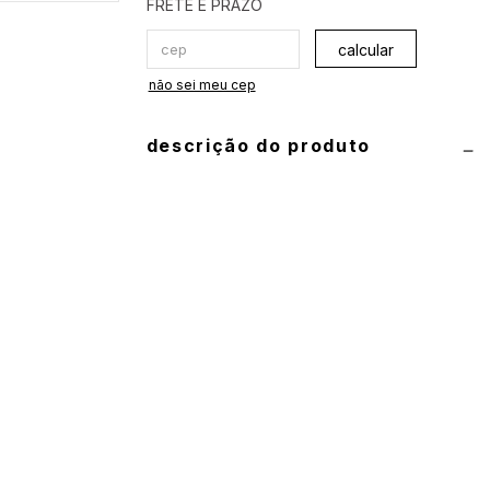
calcular
não sei meu cep
descrição do produto
informações técnicas
produto: conjunto de biquíni (top e
calcinha)
composição:
90% poliamida e 10%
elastano
guia de medidas
top:
P 40
•
M 42
•
G 44
•
GG 46
calcinha:
P 34/36
•
M 38/40
•
G