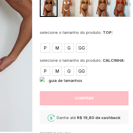
‹
›
TOP:
P
M
G
GG
CALCINHA:
P
M
G
GG
COMPRAR
Ganhe até
R$ 19,80
de cashback