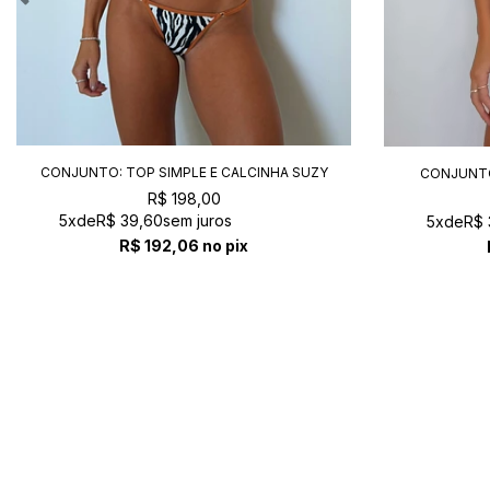
CONJUNTO: TOP SIMPLE E CALCINHA SUZY
CONJUNTO
SAFARI
R$ 198,00
5x
de
R$ 39,60
sem juros
5x
de
R$ 
R$ 192,06
no pix