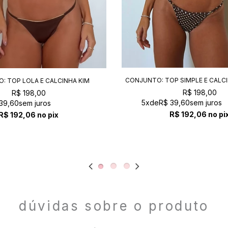
CONJUNTO: TOP SIMPLE E CALC
: TOP LOLA E CALCINHA KIM
AMALFI
VANILLA+CAFÉ
R$ 198,00
R$ 198,00
5x
de
R$ 39,60
sem juros
39,60
sem juros
R$ 192,06
no pi
R$ 192,06
no pix
dúvidas sobre o produto