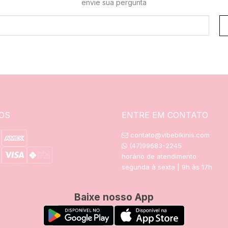
envie sua pergunta
OS
ENTRE EM CONTATO
contato@vibebikinis.com
(47)99683-2245
horário de atendimento
segunda à sexta | 9h às 17h
Baixe nosso App