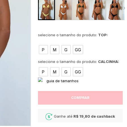
‹
›
TOP:
P
M
G
GG
CALCINHA:
P
M
G
GG
COMPRAR
Ganhe até
R$ 19,80
de cashback