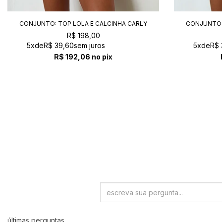
CONJUNTO: TOP LOLA E CALCINHA CARLY
CONJUNTO:
AMETISTA
R$ 198,00
5x
de
R$ 39,60
sem juros
5x
de
R$ 
R$ 192,06
no pix
últimas perguntas