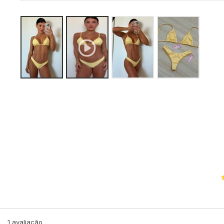
1
avaliação