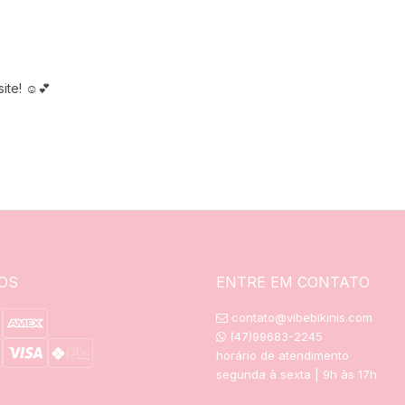
ite! ☺️💕
OS
ENTRE EM CONTATO
contato@vibebikinis.com
(47)99683-2245
horário de atendimento
segunda à sexta | 9h às 17h