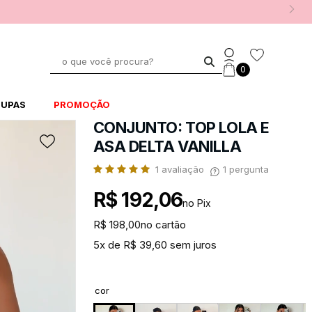
0
UPAS
PROMOÇÃO
CONJUNTO: TOP LOLA E
ASA DELTA VANILLA
1
avaliação
1
pergunta
R$ 192,06
no Pix
R$ 198,00
no cartão
5x de R$ 39,60 sem juros
cor