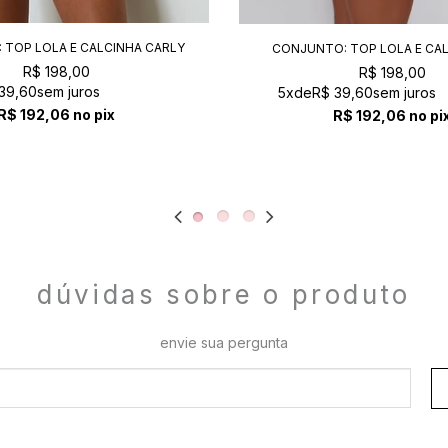
 TOP LOLA E CALCINHA CARLY
CONJUNTO: TOP LOLA E CAL
CHICLETE
LIMONADE
R$ 198,00
R$ 198,00
39,60
sem juros
5x
de
R$ 39,60
sem juros
R$ 192,06
no pix
R$ 192,06
no pi
dúvidas sobre o produto
envie sua pergunta