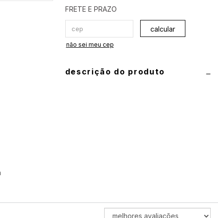
calcular
não sei meu cep
descrição do produto
informações técnicas
produto: conjunto de biquíni (top e
calcinha)
composição:
90% poliamida e 10%
elastano
m
guia de medidas
top:
P 40
•
M 42
•
G 44
•
GG 46
ORDENAR
calcinha:
P 34/36
•
M 38/40
•
G