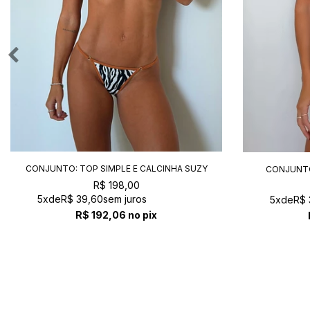
CONJUNTO: TOP SIMPLE E CALCINHA SUZY
CONJUNTO
SAFARI
R$ 198,00
5x
de
R$ 39,60
sem juros
5x
de
R$ 
R$ 192,06
no pix