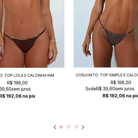
CONJUNTO: TOP SIMPLE E CALC
: TOP LOLA E CALCINHA KIM
AMALFI
VANILLA+CAFÉ
R$ 198,00
R$ 198,00
5x
de
R$ 39,60
sem juros
39,60
sem juros
R$ 192,06
no pi
R$ 192,06
no pix