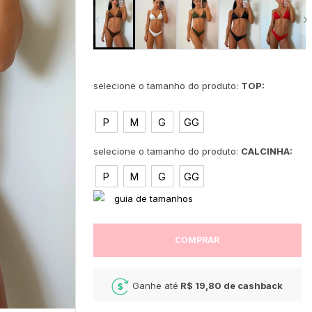
‹
›
TOP:
P
M
G
GG
CALCINHA:
P
M
G
GG
COMPRAR
Ganhe até
R$ 19,80
de cashback