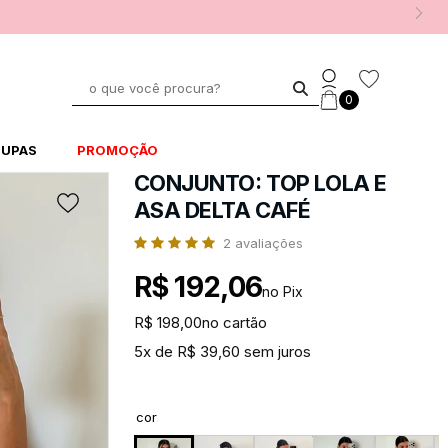
0
UPAS
PROMOÇÃO
CONJUNTO: TOP LOLA E
ASA DELTA CAFÉ
2
avaliações
R$ 192,06
no Pix
R$ 198,00
no cartão
5x de R$ 39,60 sem juros
cor