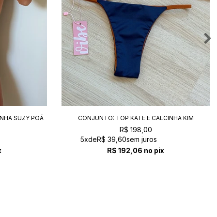
INHA SUZY POÁ
CONJUNTO: TOP KATE E CALCINHA KIM
NAVY+TERRA
R$ 198,00
5x
de
R$ 39,60
sem juros
x
R$ 192,06
no pix