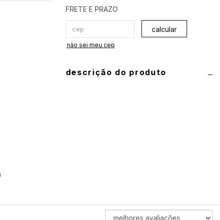
calcular
não sei meu cep
descrição do produto
informações técnicas
produto: conjunto de biquíni (top e
calcinha)
composição:
90% poliamida e 10%
elastano
m
guia de medidas
top:
P 40
•
M 42
•
G 44
•
GG 46
ORDENAR
calcinha:
P 34/36
•
M 38/40
•
G