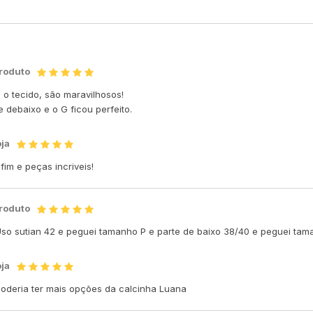
produto
 o tecido, são maravilhosos!
 debaixo e o G ficou perfeito.
oja
im e peças incriveis!
produto
 Uso sutian 42 e peguei tamanho P e parte de baixo 38/40 e peguei ta
oja
 Poderia ter mais opções da calcinha Luana