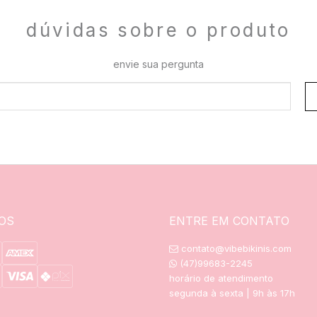
dúvidas sobre o produto
envie sua pergunta
OS
ENTRE EM CONTATO
contato@vibebikinis.com
(47)99683-2245
horário de atendimento
segunda à sexta | 9h às 17h