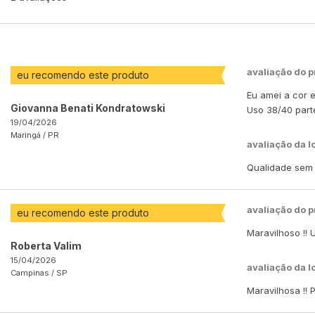
avaliação do 
eu recomendo este produto
Eu amei a cor e
Giovanna Benati Kondratowski
Uso 38/40 parte
19/04/2026
Maringá /
PR
avaliação da l
Qualidade sem f
avaliação do 
eu recomendo este produto
Maravilhoso !!
Roberta Valim
15/04/2026
avaliação da l
Campinas /
SP
Maravilhosa !!