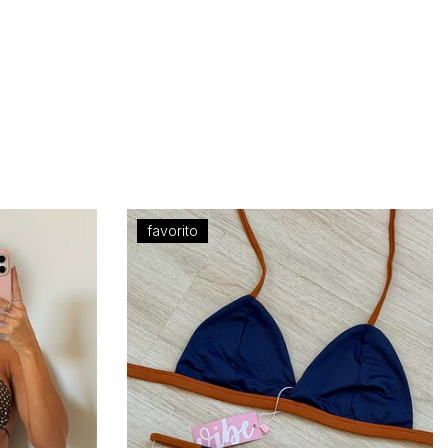
nas fotos a modelo Nágela veste
top M e
calcinha P
altura
1.58cm
| busto
90cm
|
cintura
62cm
| quadril
88cm
informações técnicas
favorito