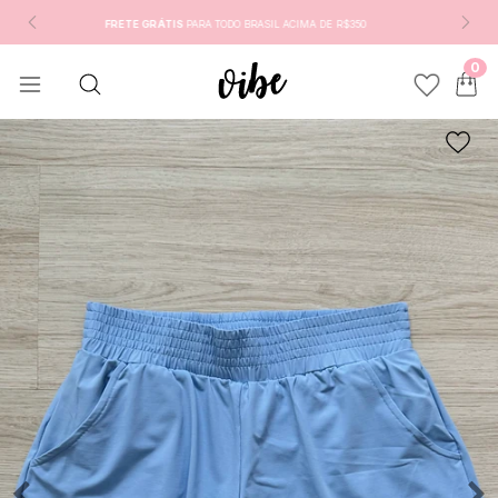
GANHE
3% OFF
PAGANDO NO PIX
0