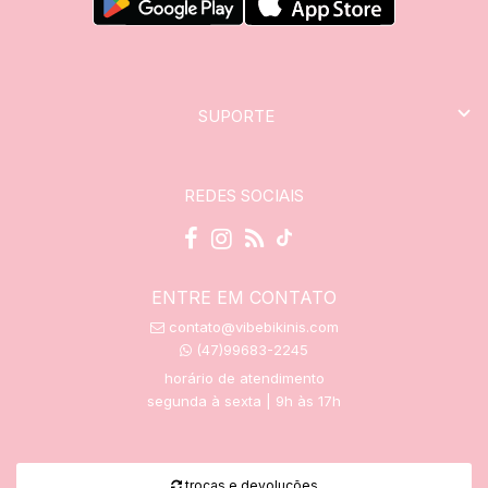
SUPORTE
REDES SOCIAIS
ENTRE EM CONTATO
contato@vibebikinis.com
(47)99683-2245
horário de atendimento
segunda à sexta | 9h às 17h
trocas e devoluções