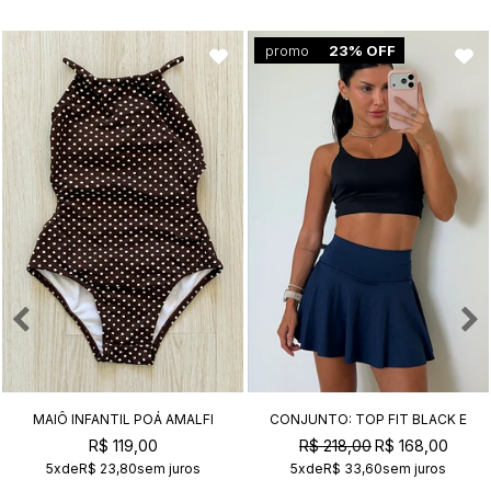
promo
23% OFF
MAIÔ INFANTIL POÁ AMALFI
CONJUNTO: TOP FIT BLACK E
SHORT SAIA ACTIVE NAVY
R$ 119,00
R$ 218,00
R$ 168,00
5x
de
R$ 23,80
sem juros
5x
de
R$ 33,60
sem juros