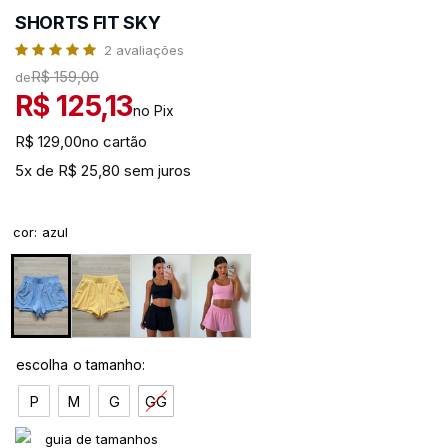
SHORTS FIT SKY
2
avaliações
R$ 159,00
de
R$ 125,13
no Pix
R$ 129,00
no cartão
5x de R$ 25,80 sem juros
cor
:
azul
P
M
G
GG