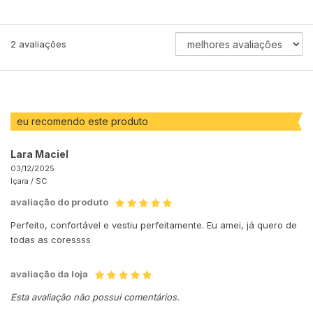
ORDENAR
2
avaliações
AVALIAÇÕES
POR
eu recomendo este produto
Lara Maciel
03/12/2025
Içara /
SC
avaliação do produto
Perfeito, confortável e vestiu perfeitamente. Eu amei, já quero de
todas as coressss
avaliação da loja
Esta avaliação não possui comentários.