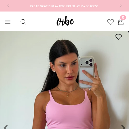
GANHE
3% OFF
PAGANDO NO PIX
0