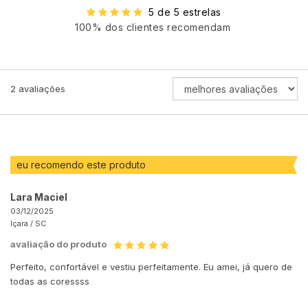
5 de 5 estrelas
100% dos clientes recomendam
ORDENAR
2
avaliações
AVALIAÇÕES
POR
eu recomendo este produto
Lara Maciel
03/12/2025
Içara /
SC
avaliação do produto
Perfeito, confortável e vestiu perfeitamente. Eu amei, já quero de
todas as coressss