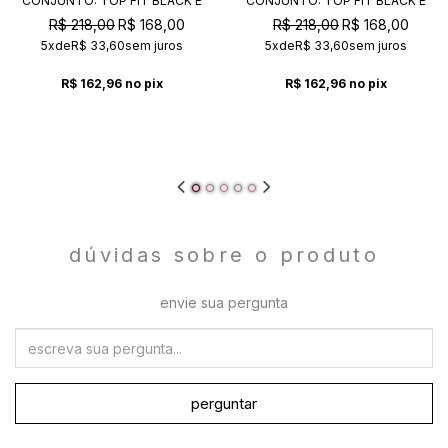
CONJUNTO: TOP FIT BLACK E
CONJUNTO: TOP FIT BLACK E
SHORT SAIA ACTIVE NAVY
SHORT SAIA ACTIVE BLACK
R$ 218,00
R$ 168,00
R$ 218,00
R$ 168,00
5x
de
R$ 33,60
sem juros
5x
de
R$ 33,60
sem juros
R$ 162,96
no pix
R$ 162,96
no pix
dúvidas sobre o produto
envie sua pergunta
perguntar