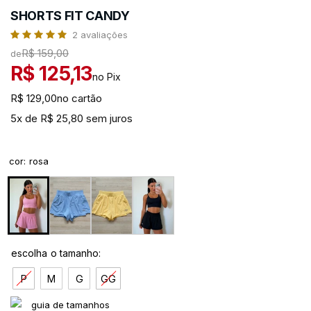
SHORTS FIT CANDY
2
avaliações
R$ 159,00
de
R$ 125,13
no Pix
R$ 129,00
no cartão
5x de R$ 25,80 sem juros
cor
:
rosa
P
M
G
GG