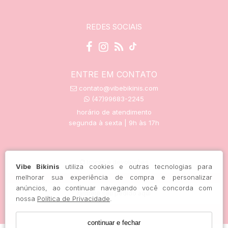
REDES SOCIAIS
ENTRE EM CONTATO
contato@vibebikinis.com
(47)99683-2245
horário de atendimento
segunda à sexta | 9h às 17h
trocas e devoluções
Vibe Bikinis
utiliza cookies e outras tecnologias para
melhorar sua experiência de compra e personalizar
anúncios, ao continuar navegando você concorda com
rastreie seu pedido aqui
nossa
Política de Privacidade
.
continuar e fechar