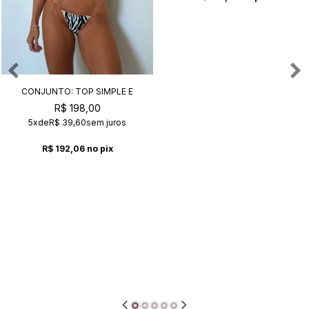
CONJUNTO: TOP SIMPLE E
CALCINHA SUZY SAFARI
R$ 198,00
5x
de
R$ 39,60
sem juros
R$ 192,06
no pix