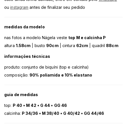
ou
instagram
antes de finalizar seu pedido
medidas da modelo
nas fotos a modelo Nágela veste
top M e calcinha P
altura
1.58cm
| busto
90cm
| cintura
62cm
| quadril
88cm
informações técnicas
produto: conjunto de biquíni (top e calcinha)
composição:
90% poliamida e 10% elastano
guia de medidas
top:
P 40
•
M 42
•
G 44
•
GG 46
calcinha:
P 34/36
•
M 38/40
•
G 40/42
•
GG 44/46