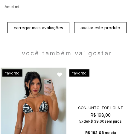
Amei mt
carregar mais avaliações
avaliar este produto
você também vai gostar
favorito
favorito
CONJUNTO: TOP LOLA E
CALCINHA KIM VANILLA+CAFÉ
R$ 198,00
5x
de
R$ 39,60
sem juros
R$ 192,06
no pix