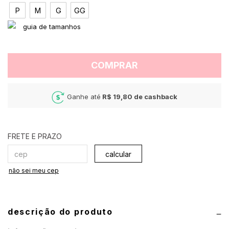
P
M
G
GG
COMPRAR
Ganhe até
R$ 19,80
de cashback
calcular
não sei meu cep
descrição do produto