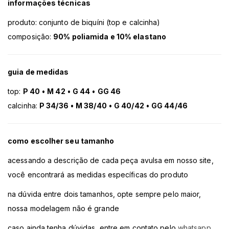
informações técnicas
produto: conjunto de biquíni (top e calcinha)
composição:
90% poliamida e 10% elastano
guia de medidas
top:
P 40
•
M 42
•
G 44
•
GG 46
calcinha:
P 34/36
•
M 38/40
•
G 40/42
•
GG 44/46
como escolher seu tamanho
acessando a descrição de cada peça avulsa em nosso site,
você encontrará as medidas específicas do produto
na dúvida entre dois tamanhos, opte sempre pelo maior,
nossa modelagem não é grande
caso ainda tenha dúvidas, entre em contato pelo
whatsapp