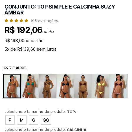
CONJUNTO: TOP SIMPLE E CALCINHA SUZY
ÂMBAR
195
avaliações
R$ 192,06
no Pix
R$ 198,00
no cartão
5x de R$ 39,60 sem juros
cor
:
marrom
TOP:
P
M
G
GG
CALCINHA: