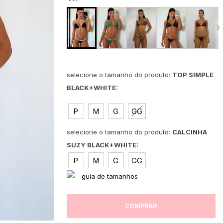
‹
›
TOP SIMPLE
BLACK+WHITE:
P
M
G
GG
CALCINHA
SUZY BLACK+WHITE:
P
M
G
GG
COMPRAR