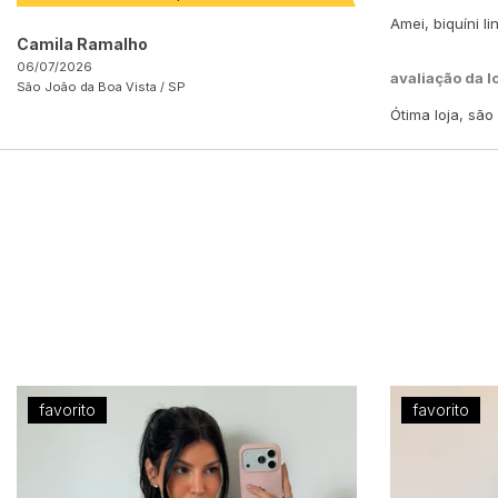
Amei, biquíni l
Camila Ramalho
06/07/2026
avaliação da l
São João da Boa Vista /
SP
Ótima loja, sã
favorito
favorito