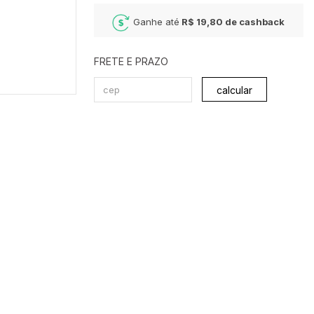
Ganhe até
R$ 19,80
de cashback
calcular
não sei meu cep
descrição do produto
informações técnicas
produto: conjunto de biquíni (top e
calcinha)
composição:
90% poliamida e 10%
elastano
guia de medidas