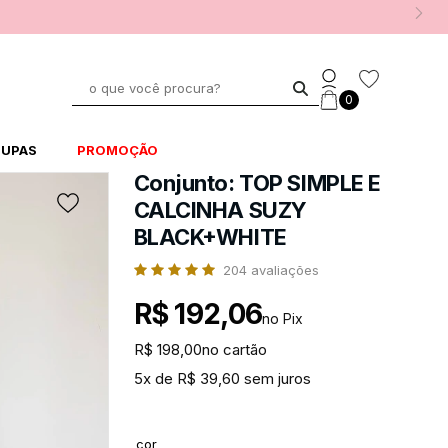
0
UPAS
PROMOÇÃO
Conjunto: TOP SIMPLE E
CALCINHA SUZY
BLACK+WHITE
204
avaliações
R$ 192,06
no Pix
R$ 198,00
no cartão
5x de R$ 39,60 sem juros
cor