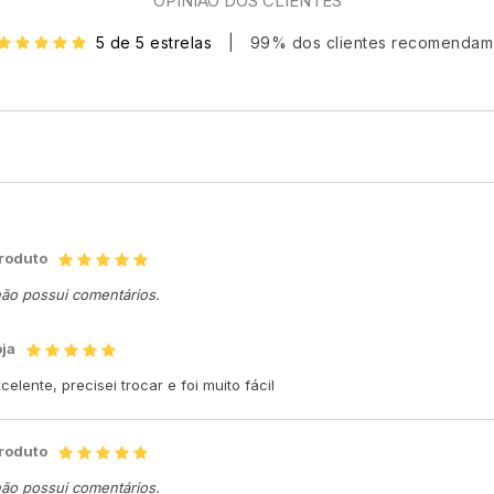
OPINIÃO DOS CLIENTES
5 de 5 estrelas
|
99% dos clientes recomendam
produto
não possui comentários.
oja
elente, precisei trocar e foi muito fácil
produto
não possui comentários.