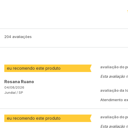
204
avaliações
avaliação do 
eu recomendo este produto
Esta avaliação 
Rosana Ruano
04/08/2026
avaliação da l
Jundiaí /
SP
Atendimento exc
avaliação do 
eu recomendo este produto
Esta avaliação 