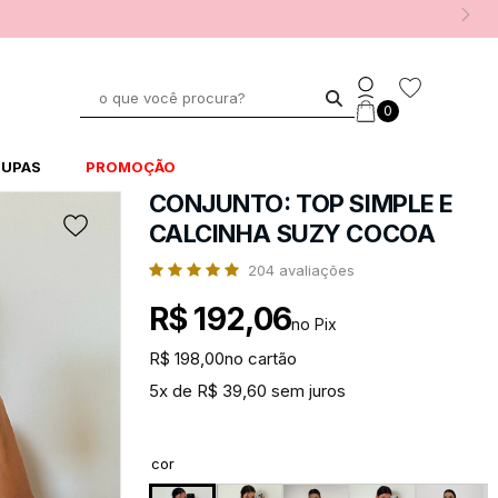
0
UPAS
PROMOÇÃO
CONJUNTO: TOP SIMPLE E
CALCINHA SUZY COCOA
204
avaliações
R$ 192,06
no Pix
R$ 198,00
no cartão
5x de R$ 39,60 sem juros
cor