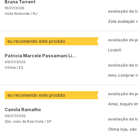
Bruna Torrent
18/07/2026
avaliação da l
Volta Redonda /
RJ
Esta avaliação 
avaliação do 
eu recomendo este produto
Lindo!!!
Patricia Marcele Passamani Lima
09/07/2026
avaliação da l
Vitória /
ES
Amo comprar na
avaliação do 
eu recomendo este produto
Amei, biquíni l
Camila Ramalho
06/07/2026
avaliação da l
São João da Boa Vista /
SP
Ótima loja, sã