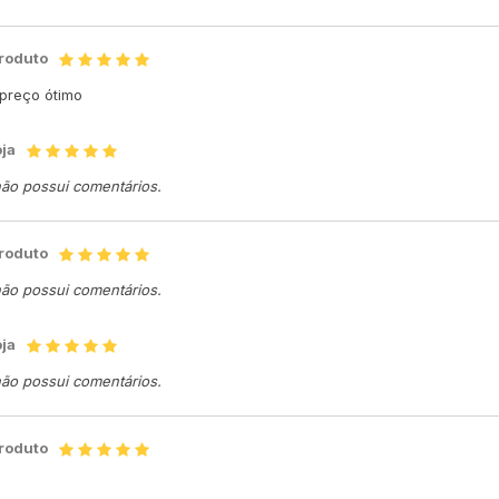
produto
 preço ótimo
oja
não possui comentários.
produto
não possui comentários.
oja
não possui comentários.
produto