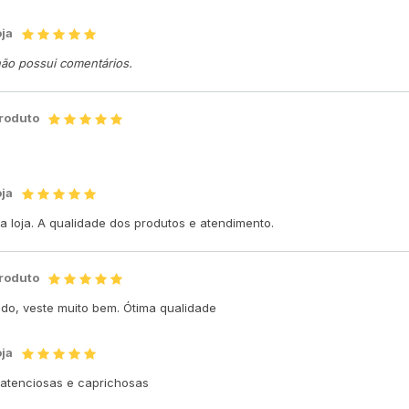
oja
não possui comentários.
produto
oja
 loja. A qualidade dos produtos e atendimento.
produto
indo, veste muito bem. Ótima qualidade
oja
o atenciosas e caprichosas