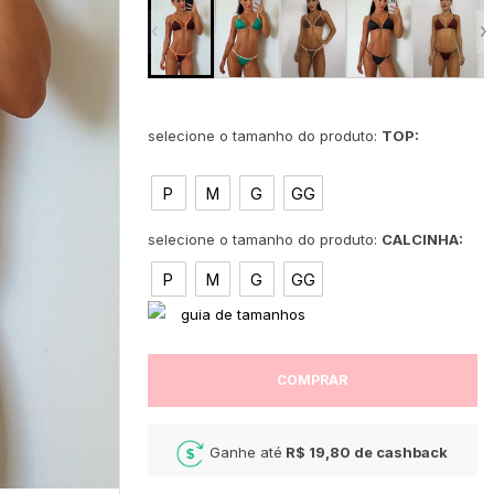
‹
›
TOP:
P
M
G
GG
CALCINHA:
P
M
G
GG
COMPRAR
Ganhe até
R$ 19,80
de cashback