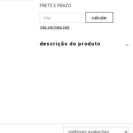
calcular
não sei meu cep
descrição do produto
informações técnicas
produto: conjunto de biquíni (top e
calcinha)
composição:
90% poliamida e 10%
elastano
guia de medidas
top:
P 40
•
M 42
•
G 44
•
GG 46
ORDENAR
calcinha:
P 34/36
•
M 38/40
•
G