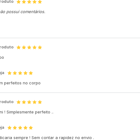
produto
não possui comentários.
produto
rpo
oja
am perfeitos no corpo
produto
i ! Simplesmente perfeito ..
oja
icaria sempre ! Sem contar a rapidez no envio .