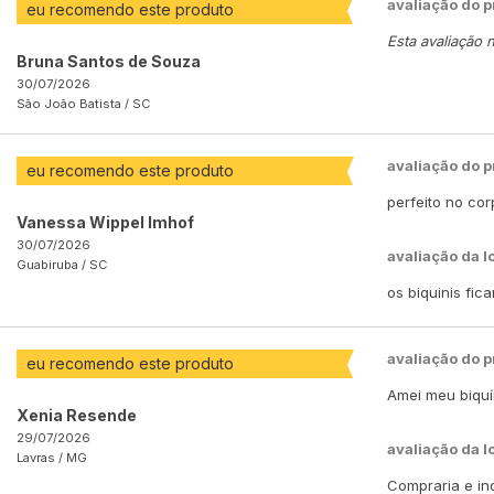
avaliação do 
eu recomendo este produto
Esta avaliação 
Bruna Santos de Souza
30/07/2026
São João Batista /
SC
avaliação do 
eu recomendo este produto
perfeito no co
Vanessa Wippel Imhof
30/07/2026
avaliação da l
Guabiruba /
SC
os biquinis fic
avaliação do 
eu recomendo este produto
Amei meu biquín
Xenia Resende
29/07/2026
avaliação da l
Lavras /
MG
Compraria e ind