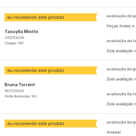
avaliação do 
eu recomendo este produto
Peças lindas e
Tassylla Miotto
27/07/2026
avaliação da l
Cuiabá /
MT
Esta avaliação 
avaliação do 
eu recomendo este produto
Esta avaliação 
Bruna Torrent
18/07/2026
avaliação da l
Volta Redonda /
RJ
Esta avaliação 
avaliação do 
eu recomendo este produto
Ameeei