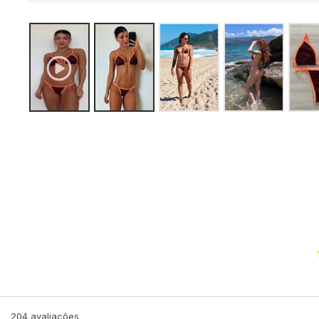
204
avaliações