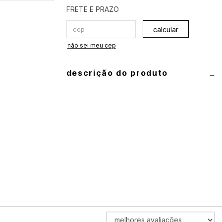
calcular
não sei meu cep
descrição do produto
informações técnicas
produto: conjunto de biquíni (top e
calcinha)
composição:
90% poliamida e 10%
elastano
guia de medidas
top:
P 40
•
M 42
•
G 44
•
GG 46
ORDENAR
calcinha:
P 34/36
•
M 38/40
•
G