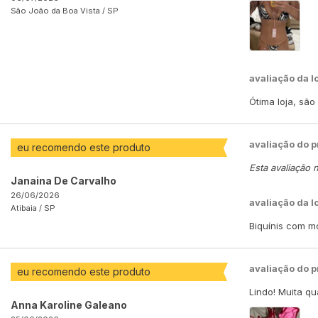
São João da Boa Vista /
SP
avaliação da l
Ótima loja, sã
avaliação do 
eu recomendo este produto
Esta avaliação 
Janaina De Carvalho
26/06/2026
avaliação da l
Atibaia /
SP
Biquínis com m
avaliação do 
eu recomendo este produto
Lindo! Muita q
Anna Karoline Galeano