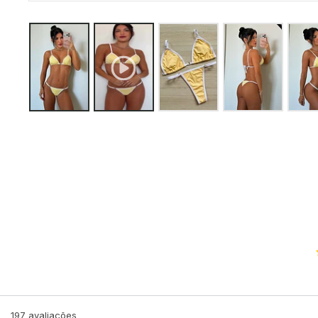
197
avaliações