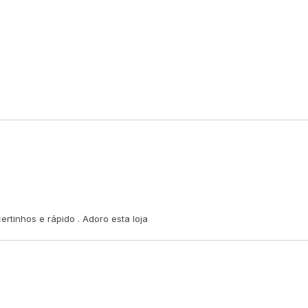
nas fotos a modelo Nágela veste
top M e
calcinha P
altura
1.58cm
| busto
90cm
|
cintura
62cm
| quadril
88cm
tinhos e rápido . Adoro esta loja