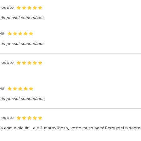
produto
não possui comentários.
oja
não possui comentários.
produto
oja
não possui comentários.
produto
a com o biquíni, ele é maravilhoso, veste muito bem! Perguntei n sob