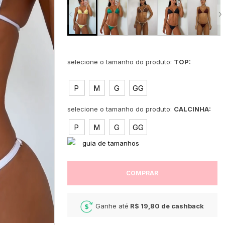
‹
›
TOP:
P
M
G
GG
CALCINHA:
P
M
G
GG
COMPRAR
Ganhe até
R$ 19,80
de cashback