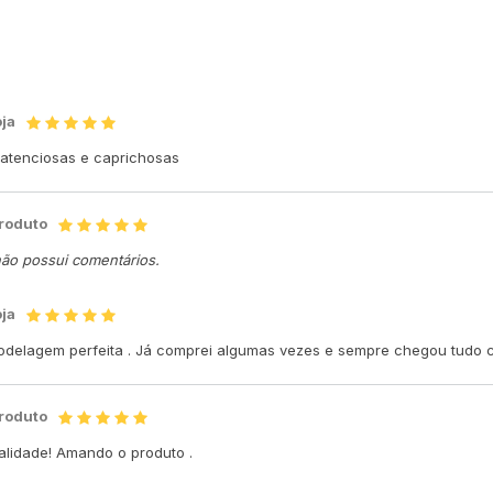
oja
o atenciosas e caprichosas
produto
não possui comentários.
oja
odelagem perfeita . Já comprei algumas vezes e sempre chegou tudo cer
produto
ualidade! Amando o produto .