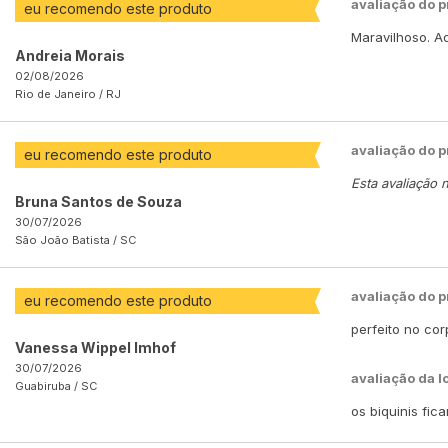
avaliação do 
eu recomendo este produto
Maravilhoso. Ad
Andreia Morais
02/08/2026
Rio de Janeiro /
RJ
avaliação do 
eu recomendo este produto
Esta avaliação 
Bruna Santos de Souza
30/07/2026
São João Batista /
SC
avaliação do 
eu recomendo este produto
perfeito no co
Vanessa Wippel Imhof
30/07/2026
avaliação da l
Guabiruba /
SC
os biquinis fic