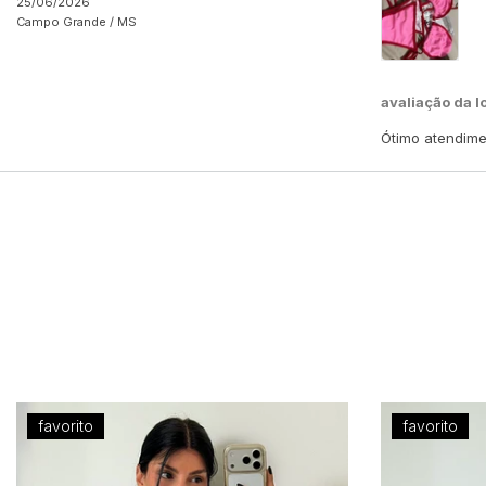
25/06/2026
Campo Grande /
MS
avaliação da l
Ótimo atendime
favorito
favorito