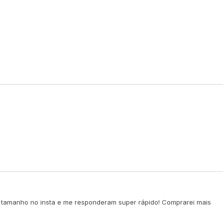
como escolher seu tamanho
acessando a descrição de cada peça
avulsa em nosso site, você encontrará as
medidas específicas do produto
na dúvida entre dois tamanhos, opte
sempre pelo maior, nossa modelagem não é
grande
caso ainda tenha dúvidas, entre em contato
pelo
whatsapp
ou
instagram
antes de
finalizar seu pedido
re tamanho no insta e me responderam super rápido! Comprarei mais
medidas da modelo