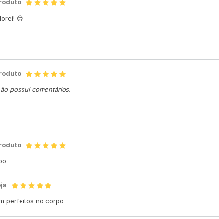
produto
orei! 😊
produto
não possui comentários.
produto
rpo
oja
am perfeitos no corpo