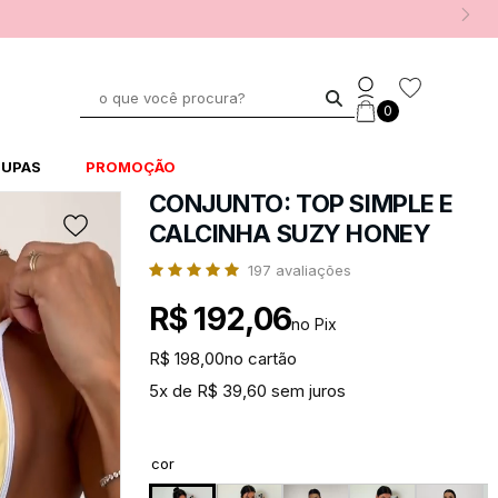
0
UPAS
PROMOÇÃO
CONJUNTO: TOP SIMPLE E
CALCINHA SUZY HONEY
197
avaliações
R$ 192,06
no Pix
R$ 198,00
no cartão
5x de R$ 39,60 sem juros
cor