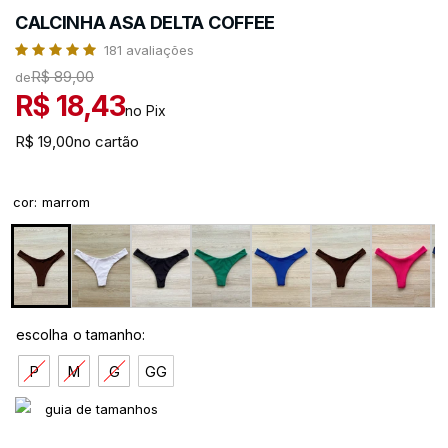
CALCINHA ASA DELTA COFFEE
181
avaliações
R$ 89,00
de
R$ 18,43
no Pix
R$ 19,00
no cartão
cor
:
marrom
P
M
G
GG