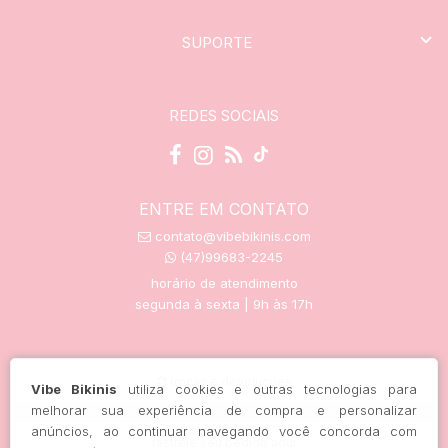
SUPORTE
REDES SOCIAIS
ENTRE EM CONTATO
contato@vibebikinis.com
(47)99683-2245
horário de atendimento
segunda à sexta | 9h às 17h
trocas e devoluções
Vibe Bikinis
utiliza cookies e outras tecnologias para
melhorar sua experiência de compra e personalizar
anúncios, ao continuar navegando você concorda com
rastreie seu pedido aqui