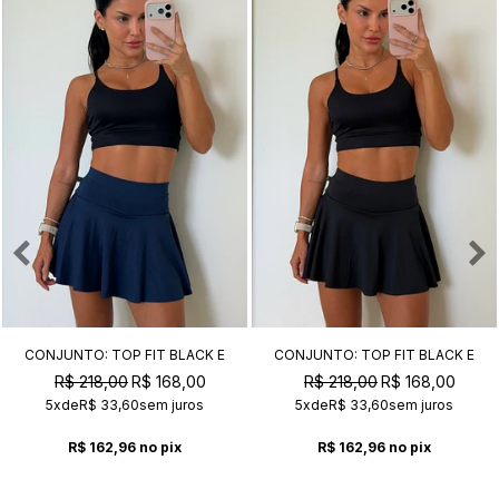
CONJUNTO: TOP FIT BLACK E
CONJUNTO: TOP FIT BLACK E
SHORT SAIA ACTIVE NAVY
SHORT SAIA ACTIVE BLACK
R$ 218,00
R$ 168,00
R$ 218,00
R$ 168,00
5x
de
R$ 33,60
sem juros
5x
de
R$ 33,60
sem juros
R$ 162,96
no pix
R$ 162,96
no pix