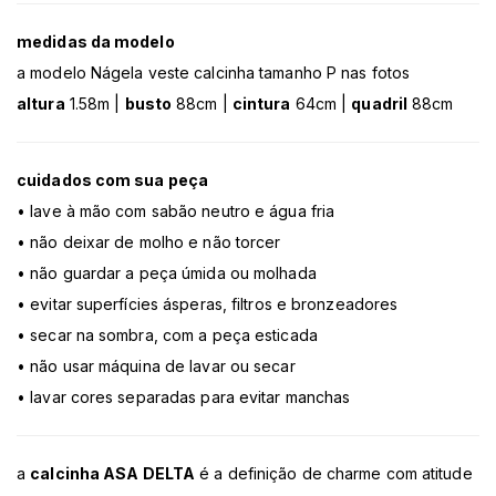
medidas da modelo
a modelo Nágela veste calcinha tamanho P nas fotos
altura
1.58m |
busto
88cm |
cintura
64cm |
quadril
88cm
cuidados com sua peça
• lave à mão com sabão neutro e água fria
• não deixar de molho e não torcer
• não guardar a peça úmida ou molhada
• evitar superfícies ásperas, filtros e bronzeadores
• secar na sombra, com a peça esticada
• não usar máquina de lavar ou secar
• lavar cores separadas para evitar manchas
a
calcinha ASA DELTA
é a definição de charme com atitude